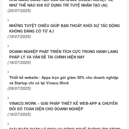
NHƯ THẾ NÀO KHI SỬ DỤNG TRÍ TUYỆ NHÂN TẠO (AI)
(20/07/2025)
NHỮNG TUYỆT CHIÊU GIÚP BẠN THOÁT KHỎI SỰ TÁC ĐỘNG
KHÔNG ĐÁNG CÓ TỪ A.I
(19/07/2025)
DOANH NGHIỆP PHÁT TRIỂN TÍCH CỰC TRONG HÀNH LANG
PHÁP LÝ VÀ VẤN ĐỀ TÀI CHÍNH HIỆN NAY
(18/07/2025)
Thiết kế website - Apps trọn gói giảm 50% cho doanh nghiệp
và Startup chỉ có tại Vinaco.Work
(09/07/2025)
VINACO.WORK – GIẢI PHÁP THIẾT KẾ WEB-APP & CHUYỂN
ĐỔI SỐ TOÀN DIỆN CHO DOANH NGHIỆP
(16/07/2025)