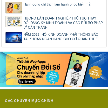
Hành động chỉ trích làm hạnh phúc biến mất
HƯỚNG DẪN DOANH NGHIỆP THỦ TỤC THAY
ĐỔI ĐĂNG KÝ KINH DOANH VÀ CÁC RỦI RO PHÁP
LÝ CẦN TRÁNH
NĂM 2026, HỘ KINH DOANH PHẢI THÔNG BÁO
TÀI KHOẢN NGÂN HÀNG CHO CƠ QUAN THUẾ
CÁC CHUYÊN MỤC CHÍNH