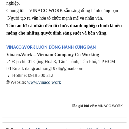
nghiệp.
Chúng tôi
– VINACO.WORK
sẵn sàng đồng hành cùng bạn –
N
gười tạo ra văn hóa tổ chức mạnh mẽ và nhân văn.
Tâm an từ cá nhân đến tổ chức
, doanh nghiệp
chính là nền
móng cho những quyết định sáng
suốt và
bền vững.
VINACO.WORK LUÔN ĐỒNG HÀNH CÙNG BẠN
Vinaco.Work – Vietnam Company Co Working
📍
Địa chỉ: 01 Cộng Hoà 3, Tân Thành, Tân Phú, TP.HCM
📧
Email: dangcaotuong1974@gmail.com
📱
Hotline: 0918 300 212
🌐
Website:
www.vinaco.work
Tác giả bài viết:
VINACO.WORK