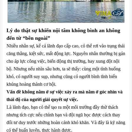
Lý do thật sự khiến nội tâm không bình an không
đến từ “bên ngoài”
Nhiều nhân sự, kể cả lãnh đạo cấp cao, có thể rơi vào trạng thái
căng thẳng, kiệt sức, mất động lực. Nguyên nhân thường bị gán
cho áp lực công việc, biến động thị trường, hay xung đột nội
bộ. Nhưng nếu nhìn sâu hơn, ta sẽ thấy: cùng một tình huống
khó, có người suy sụp, nhưng cũng có người bình tĩnh biến
khủng hoảng thành cơ hội.
Vấn đề không nằm ở sự việc
xảy ra
mà nằm ở góc nhìn
và
thái độ của người giải quyết sự việc
.
Là lãnh đạo, bạn có thể tạo ra một môi trường đầy thử thách
nhưng tích cực nếu chính bạn và đội ngũ học được cách thay
đổi tư duy trước những hoàn cảnh khó khăn. Và đây là kỹ năng
có thể huấn luyện, thực hành được.