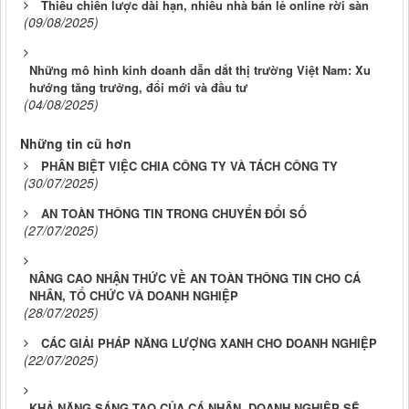
Thiếu chiến lược dài hạn, nhiều nhà bán lẻ online rời sàn
(09/08/2025)
Những mô hình kinh doanh dẫn dắt thị trường Việt Nam: Xu
hướng tăng trưởng, đổi mới và đầu tư
(04/08/2025)
Những tin cũ hơn
PHÂN BIỆT VIỆC CHIA CÔNG TY VÀ TÁCH CÔNG TY
(30/07/2025)
AN TOÀN THÔNG TIN TRONG CHUYỂN ĐỔI SỐ
(27/07/2025)
NÂNG CAO NHẬN THỨC VỀ AN TOÀN THÔNG TIN CHO CÁ
NHÂN, TỔ CHỨC VÀ DOANH NGHIỆP
(28/07/2025)
CÁC GIẢI PHÁP NĂNG LƯỢNG XANH CHO DOANH NGHIỆP
(22/07/2025)
KHẢ NĂNG SÁNG TẠO CỦA CÁ NHÂN, DOANH NGHIỆP SẼ