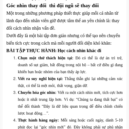
Góc nhìn thay đổi
thì
đội ngũ sẽ thay đổi
Một trong những phương pháp thiết thực giúp mỗi cá nhân từ
lãnh đạo đến nhân viên giữ được tâm thế an yên chính là: thay
đổi cách nhìn nhận vấn đề.
Dưới đây là một bài tập đơn giản nhưng có thể tạo nên chuyển
biến tích cực trong cách mà mỗi người đối diện khó khăn:
BÀI TẬP THỰC HÀNH: Học cách nhìn khác đi
Chọn một thử thách hiện tại:
Đó có thể là dự án trì trệ,
doanh số sụt giảm, bất đồng trong nội bộ – bất cứ điều gì đang
khiến bạn hoặc nhóm của bạn thấy áp lực.
Viết ra suy nghĩ hiện tại:
Thẳng thắn ghi lại những cảm xúc
thật
,
có thể là mệt mỏi, thất vọng, giận dữ.
Chuyển hóa góc nhìn:
Viết ra một cách nhìn mới
,
tích cực hơn
hoặc ít nhất trung lập hơn. Ví dụ: “Chúng ta đang thất bại” có
thể đổi thành “Đây là dữ liệu quan trọng để điều chỉnh chiến
lược
hoạt động…
”.
Thực hành hàng ngày:
Mỗi sáng hoặc cuối ngày, dành 5-10
phút đọc lại “góc nhìn mới” đó. Đây không phải sự phủ nhận