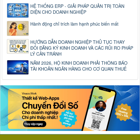
HỆ THỐNG ERP - GIẢI PHÁP QUẢN TRỊ TOÀN
DIỆN CHO DOANH NGHIỆP
Hành động chỉ trích làm hạnh phúc biến mất
HƯỚNG DẪN DOANH NGHIỆP THỦ TỤC THAY
ĐỔI ĐĂNG KÝ KINH DOANH VÀ CÁC RỦI RO PHÁP
LÝ CẦN TRÁNH
NĂM 2026, HỘ KINH DOANH PHẢI THÔNG BÁO
TÀI KHOẢN NGÂN HÀNG CHO CƠ QUAN THUẾ