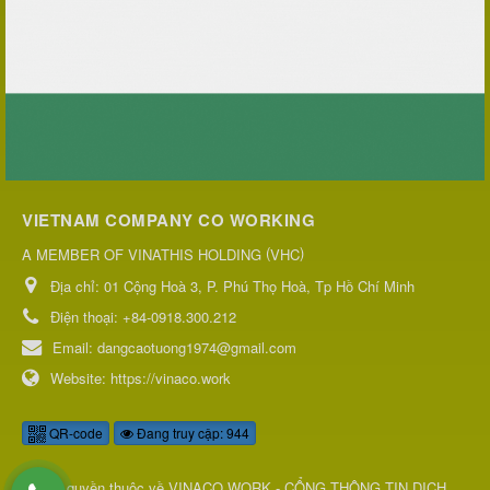
VIETNAM COMPANY CO WORKING
(
)
A MEMBER OF VINATHIS HOLDING
VHC
Địa chỉ:
01 Cộng Hoà 3, P. Phú Thọ Hoà, Tp Hồ Chí Minh
Điện thoại:
+84-0918.300.212
Email:
dangcaotuong1974@gmail.com
Website:
https://vinaco.work
QR-code
Đang truy cập: 944
© Bản quyền thuộc về
VINACO.WORK - CỔNG THÔNG TIN DỊCH