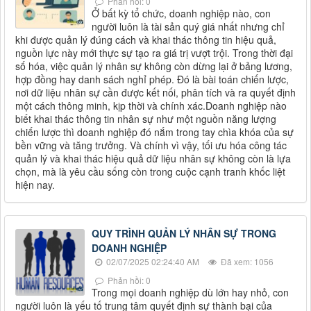
Phản hồi: 0
Ở bất kỳ tổ chức, doanh nghiệp nào, con
người luôn là tài sản quý giá nhất nhưng chỉ
khi được quản lý đúng cách và khai thác thông tin hiệu quả,
nguồn lực này mới thực sự tạo ra giá trị vượt trội. Trong thời đại
số hóa, việc quản lý nhân sự không còn dừng lại ở bảng lương,
hợp đồng hay danh sách nghỉ phép. Đó là bài toán chiến lược,
nơi dữ liệu nhân sự cần được kết nối, phân tích và ra quyết định
một cách thông minh, kịp thời và chính xác.Doanh nghiệp nào
biết khai thác thông tin nhân sự như một nguồn năng lượng
chiến lược thì doanh nghiệp đó nắm trong tay chìa khóa của sự
bền vững và tăng trưởng. Và chính vì vậy, tối ưu hóa công tác
quản lý và khai thác hiệu quả dữ liệu nhân sự không còn là lựa
chọn, mà là yêu cầu sống còn trong cuộc cạnh tranh khốc liệt
hiện nay.
QUY TRÌNH QUẢN LÝ NHÂN SỰ TRONG
DOANH NGHIỆP
02/07/2025 02:24:40 AM
Đã xem: 1056
Phản hồi: 0
Trong mọi doanh nghiệp dù lớn hay nhỏ, con
người luôn là yếu tố trung tâm quyết định sự thành bại của