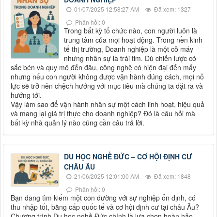
01/07/2025 12:58:27 AM
Đã xem: 1327
Phản hồi: 0
Trong bất kỳ tổ chức nào, con người luôn là
trung tâm của mọi hoạt động. Trong nền kinh
tế thị trường, Doanh nghiệp là một cỗ máy
nhưng nhân sự là trái tim. Dù chiến lược có
sắc bén và quy mô đến đâu, công nghệ có hiện đại đến mấy
nhưng nếu con người không được vận hành đúng cách, mọi nỗ
lực sẽ trở nên chệch hướng với mục tiêu mà chúng ta đặt ra và
hướng tới.
Vậy làm sao để vận hành nhân sự một cách linh hoạt, hiệu quả
và mang lại giá trị thực cho doanh nghiệp? Đó là câu hỏi mà
bất kỳ nhà quản lý nào cũng cần câu trả lời.
DU HỌC NGHỀ ĐỨC – CƠ HỘI ĐỊNH CƯ
CHÂU ÂU
21/06/2025 12:01:00 AM
Đã xem: 1848
Phản hồi: 0
Bạn đang tìm kiếm một con đường với sự nghiệp ổn định, có
thu nhập tốt, bằng cấp quốc tế và cơ hội định cư tại châu Âu?
Chương trình Du học nghề Đức chính là lựa chọn hoàn hảo –