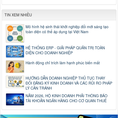
TIN XEM NHIỀU
Mô hình hệ sinh thái khởi nghiệp đổi mới sáng tạo
toàn diện có thể áp dụng tại Việt Nam
HỆ THỐNG ERP - GIẢI PHÁP QUẢN TRỊ TOÀN
DIỆN CHO DOANH NGHIỆP
Hành động chỉ trích làm hạnh phúc biến mất
HƯỚNG DẪN DOANH NGHIỆP THỦ TỤC THAY
ĐỔI ĐĂNG KÝ KINH DOANH VÀ CÁC RỦI RO PHÁP
LÝ CẦN TRÁNH
NĂM 2026, HỘ KINH DOANH PHẢI THÔNG BÁO
TÀI KHOẢN NGÂN HÀNG CHO CƠ QUAN THUẾ