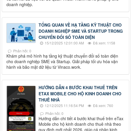
doanh nghiệp.
TỔNG QUAN VỀ HẠ TẦNG KỸ THUẬT CHO
DOANH NGHIỆP SME VÀ STARTUP TRONG
CHUYỂN ĐỔI SỐ TOÀN DIỆN
15/12/2025 12:01:00 AM
Đã xem: 1158
Phản hồi: 0
Khám phá mô hình hạ tầng kỹ thuật chuyển đổi số toàn diện
cho doanh nghiệp SME và Startup. Giải pháp tối ưu hóa vận
hành và bảo mật dữ liệu từ Vinaco.work.
HƯỚNG DẪN 4 BƯỚC KHAI THUẾ TRÊN
ETAX MOBILE CHO HỘ KINH DOANH CHO
THUÊ NHÀ
12/12/2025 11:16:54 PM
Đã xem: 760
Phản hồi: 0
Hướng dẫn chi tiết 4 bước khai thuế trên eTax
Mobile cho hộ kinh doanh cho thuê nhà theo
quy định mới nhất 2026, giúp cá nhân kinh