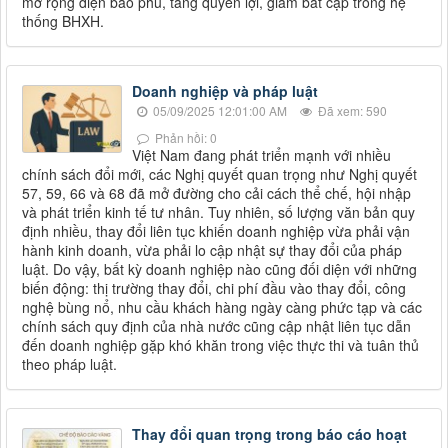
mở rộng diện bao phủ, tăng quyền lợi, giảm bất cập trong hệ
thống BHXH.
Doanh nghiệp và pháp luật
05/09/2025 12:01:00 AM
Đã xem: 590
Phản hồi: 0
Việt Nam đang phát triển mạnh với nhiều
chính sách đổi mới, các Nghị quyết quan trọng như Nghị quyết
57, 59, 66 và 68 đã mở đường cho cải cách thể chế, hội nhập
và phát triển kinh tế tư nhân. Tuy nhiên, số lượng văn bản quy
định nhiều, thay đổi liên tục khiến doanh nghiệp vừa phải vận
hành kinh doanh, vừa phải lo cập nhật sự thay đổi của pháp
luật. Do vậy, bất kỳ doanh nghiệp nào cũng đối diện với những
biến động: thị trường thay đổi, chi phí đầu vào thay đổi, công
nghệ bùng nổ, nhu cầu khách hàng ngày càng phức tạp và các
chính sách quy định của nhà nước cũng cập nhật liên tục dẫn
đến doanh nghiệp gặp khó khăn trong việc thực thi và tuân thủ
theo pháp luật.
Thay đổi quan trọng trong báo cáo hoạt