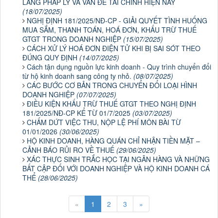
LANG PHÁP LÝ VÀ VẤN ĐỀ TÀI CHÍNH HIỆN NAY
(18/07/2025)
NGHỊ ĐỊNH 181/2025/NĐ-CP - GIẢI QUYẾT TÌNH HUỐNG
MUA SẮM, THANH TOÁN, HOÁ ĐƠN, KHẤU TRỪ THUẾ
GTGT TRONG DOANH NGHIỆP
(15/07/2025)
CÁCH XỬ LÝ HOÁ ĐƠN ĐIỆN TỬ KHI BỊ SAI SÓT THEO
ĐÚNG QUY ĐỊNH
(14/07/2025)
Cách tận dụng nguồn lực kinh doanh - Quy trình chuyển đổi
từ hộ kinh doanh sang công ty nhỏ.
(08/07/2025)
CÁC BƯỚC CƠ BẢN TRONG CHUYỂN ĐỔI LOẠI HÌNH
DOANH NGHIỆP
(07/07/2025)
ĐIỀU KIỆN KHẤU TRỪ THUẾ GTGT THEO NGHỊ ĐỊNH
181/2025/NĐ-CP KỂ TỪ 01/7/2025
(03/07/2025)
CHẤM DỨT VIỆC THU, NỘP LỆ PHÍ MÔN BÀI TỪ
01/01/2026
(30/06/2025)
HỘ KINH DOANH, HÀNG QUÁN CHỈ NHẬN TIỀN MẶT –
CẢNH BÁO RỦI RO VỀ THUẾ
(29/06/2025)
XÁC THỰC SINH TRẮC HỌC TẠI NGÂN HÀNG VÀ NHỮNG
BẤT CẬP ĐỐI VỚI DOANH NGHIỆP VÀ HỘ KINH DOANH CÁ
THỂ
(28/06/2025)
«
1
2
3
»