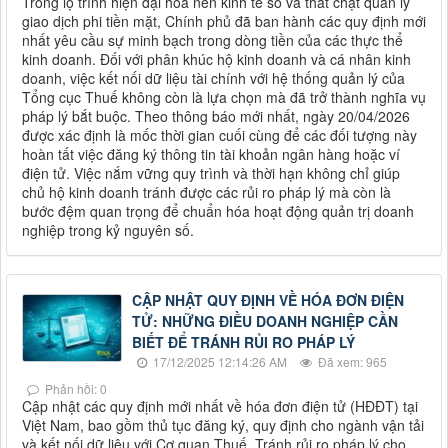
Trong lộ trình hiện đại hóa nền kinh tế số và thắt chặt quản lý
giao dịch phi tiền mặt, Chính phủ đã ban hành các quy định mới
nhất yêu cầu sự minh bạch trong dòng tiền của các thực thể
kinh doanh. Đối với phân khúc hộ kinh doanh và cá nhân kinh
doanh, việc kết nối dữ liệu tài chính với hệ thống quản lý của
Tổng cục Thuế không còn là lựa chọn mà đã trở thành nghĩa vụ
pháp lý bắt buộc. Theo thông báo mới nhất, ngày 20/04/2026
được xác định là mốc thời gian cuối cùng để các đối tượng này
hoàn tất việc đăng ký thông tin tài khoản ngân hàng hoặc ví
điện tử. Việc nắm vững quy trình và thời hạn không chỉ giúp
chủ hộ kinh doanh tránh được các rủi ro pháp lý mà còn là
bước đệm quan trọng để chuẩn hóa hoạt động quản trị doanh
nghiệp trong kỷ nguyên số.
CẬP NHẬT QUY ĐỊNH VỀ HÓA ĐƠN ĐIỆN
TỬ: NHỮNG ĐIỀU DOANH NGHIỆP CẦN
BIẾT ĐỂ TRÁNH RỦI RO PHÁP LÝ
17/12/2025 12:14:26 AM
Đã xem: 965
Phản hồi: 0
Cập nhật các quy định mới nhất về hóa đơn điện tử (HĐĐT) tại
Việt Nam, bao gồm thủ tục đăng ký, quy định cho ngành vận tải
và kết nối dữ liệu với Cơ quan Thuế. Tránh rủi ro pháp lý cho