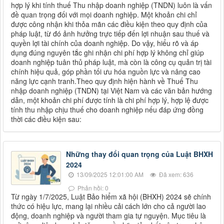
hợp lý khi tính thuế Thu nhập doanh nghiệp (TNDN) luôn là vấn
đề quan trọng đối với mọi doanh nghiệp. Một khoản chi chỉ
được công nhận khi thỏa mãn các điều kiện theo quy định của
pháp luật, từ đó ảnh hưởng trực tiếp đến lợi nhuận sau thuế và
quyền lợi tài chính của doanh nghiệp. Do vậy, hiểu rõ và áp
dụng đúng nguyên tắc ghi nhận chi phí hợp lý không chỉ giúp
doanh nghiệp tuân thủ pháp luật, mà còn là công cụ quản trị tài
chính hiệu quả, góp phần tối ưu hóa nguồn lực và nâng cao
năng lực cạnh tranh.Theo quy định hiện hành về Thuế Thu
nhập doanh nghiệp (TNDN) tại Việt Nam và các văn bản hướng
dẫn, một khoản chi phí được tính là chi phí hợp lý, hợp lệ được
tính thu nhập chịu thuế cho doanh nghiệp nếu đáp ứng đồng
thời các điều kiện sau:
Những thay đổi quan trọng của Luật BHXH
2024
13/09/2025 12:01:00 AM
Đã xem: 636
Phản hồi: 0
Từ ngày 1/7/2025, Luật Bảo hiểm xã hội (BHXH) 2024 sẽ chính
thức có hiệu lực, mang lại nhiều cải cách lớn cho cả người lao
động, doanh nghiệp và người tham gia tự nguyện. Mục tiêu là