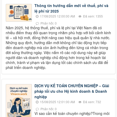
Thông tin hướng dẫn mới về thuế, phí và
lệ phí từ 2025
17/08/2025 12:00:00 AM
Đã xem: 1355
Phản hồi: 0
Năm 2025, hệ thống thuế, phí và lệ phí tại Việt Nam đã có
nhiều điểm thay đổi quan trọng nhằm phù hợp với bối cảnh kinh
tế – xã hội mới, đồng thời nâng cao hiệu quả quản lý nhà nước.
Những quy định, hướng dẫn mới không chỉ tác động trực tiếp
đến doanh nghiệp mà còn ảnh hưởng đến từng cá nhân trong
đời sống thường ngày. Việc nắm rõ các nội dung này sẽ giúp
người dân và doanh nghiệp chủ động hơn trong kế hoạch tài
chính, tránh vi phạm và tận dụng tốt các chính sách ưu đãi để
phát triển doanh nghiệp.
DỊCH VỤ KẾ TOÁN CHUYÊN NGHIỆP – Giải
pháp tối ưu cho Hộ kinh doanh & Doanh
nghiệp
15/08/2025 12:01:00 AM
Đã xem: 732
Phản hồi: 0
Vì sao cần kế toán chuyên nghiệp?Trong môi