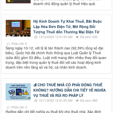
doanh chủ động quản lý thuế hiệu quả.
Hộ Kinh Doanh Tự Khai Thuế, Bắt Buộc
Lập Hóa Đơn Điện Tử, Mở Rộng Đối
Tượng Thuế đến Thương Mại Điện Tử
13/12/2025 12:01:00 AM
Đã xem: 630
Phản hồi: 0
Sáng ngày 10-12, với tỷ lệ tán thành cao (92,39% tổng số đại
biểu), Quốc hội đã chính thức thông qua Luật Quản lý Thuế
(sửa đổi) gồm 53 điều. Luật mới mang đến nhiều thay đổi quan
trọng, đặc biệt trong quản lý thuế đối với các hoạt động kinh
doanh trên nền tảng số và hộ, cá nhân kinh doanh.
💰 CHO THUÊ NHÀ CÓ PHẢI ĐÓNG THUẾ
KHÔNG? HƯỚNG DẪN CHI TIẾT VỀ NGHĨA
VỤ THUẾ VÀ RỦI RO PHÁP LÝ
15/11/2025 12:01:00 AM
Đã xem: 685
Phản hồi: 0
Hướng dẫn chi tiết nghĩa vụ thuế khi cho thuê nhà: Xác định