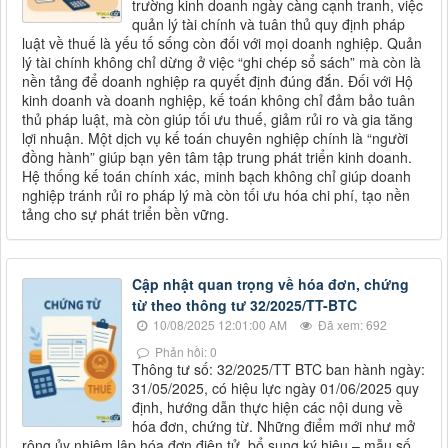
trường kinh doanh ngày càng cạnh tranh, việc
quản lý tài chính và tuân thủ quy định pháp
luật về thuế là yếu tố sống còn đối với mọi doanh nghiệp. Quản
lý tài chính không chỉ dừng ở việc “ghi chép sổ sách” mà còn là
nền tảng để doanh nghiệp ra quyết định đúng đắn. Đối với Hộ
kinh doanh và doanh nghiệp, kế toán không chỉ đảm bảo tuân
thủ pháp luật, mà còn giúp tối ưu thuế, giảm rủi ro và gia tăng
lợi nhuận. Một dịch vụ kế toán chuyên nghiệp chính là “người
đồng hành” giúp bạn yên tâm tập trung phát triển kinh doanh.
Hệ thống kế toán chính xác, minh bạch không chỉ giúp doanh
nghiệp tránh rủi ro pháp lý mà còn tối ưu hóa chi phí, tạo nền
tảng cho sự phát triển bền vững.
Cập nhật quan trọng về hóa đơn, chứng
từ theo thông tư 32/2025/TT-BTC
10/08/2025 12:01:00 AM
Đã xem: 692
Phản hồi: 0
Thông tư số: 32/2025/TT BTC ban hành ngày:
31/05/2025, có hiệu lực ngày 01/06/2025 quy
định, hướng dẫn thực hiện các nội dung về
hóa đơn, chứng từ. Những điểm mới như mở
rộng ủy nhiệm lập hóa đơn điện tử, bổ sung ký hiệu – mẫu số