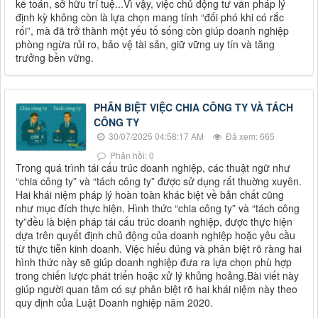
kế toán, sở hữu trí tuệ...Vì vậy, việc chủ động tư vấn pháp lý
định kỳ không còn là lựa chọn mang tính “đối phó khi có rắc
rối”, mà đã trở thành một yếu tố sống còn giúp doanh nghiệp
phòng ngừa rủi ro, bảo vệ tài sản, giữ vững uy tín và tăng
trưởng bền vững.
PHÂN BIỆT VIỆC CHIA CÔNG TY VÀ TÁCH
CÔNG TY
30/07/2025 04:58:17 AM
Đã xem: 665
Phản hồi: 0
Trong quá trình tái cấu trúc doanh nghiệp, các thuật ngữ như
“chia công ty” và “tách công ty” được sử dụng rất thuờng xuyên.
Hai khái niệm pháp lý hoàn toàn khác biệt về bản chất cũng
như mục đích thực hiện. Hình thức “chia công ty” và “tách công
ty”đều là biện pháp tái cấu trúc doanh nghiệp, được thực hiện
dựa trên quyết định chủ động của doanh nghiệp hoặc yêu cầu
từ thực tiễn kinh doanh. Việc hiểu đúng và phân biệt rõ ràng hai
hình thức này sẽ giúp doanh nghiệp đưa ra lựa chọn phù hợp
trong chiến lược phát triển hoặc xử lý khủng hoảng.Bài viết này
giúp người quan tâm có sự phân biệt rõ hai khái niệm này theo
quy định của Luật Doanh nghiệp năm 2020.