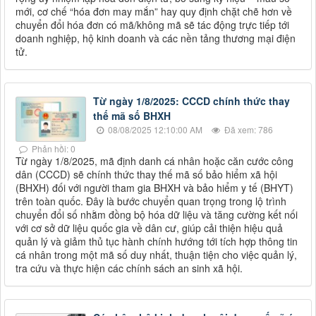
mới, cơ chế “hóa đơn may mắn” hay quy định chặt chẽ hơn về
chuyển đổi hóa đơn có mã/không mã sẽ tác động trực tiếp tới
doanh nghiệp, hộ kinh doanh và các nền tảng thương mại điện
tử.
Từ ngày 1/8/2025: CCCD chính thức thay
thế mã số BHXH
08/08/2025 12:10:00 AM
Đã xem: 786
Phản hồi: 0
Từ ngày 1/8/2025, mã định danh cá nhân hoặc căn cước công
dân (CCCD) sẽ chính thức thay thế mã số bảo hiểm xã hội
(BHXH) đối với người tham gia BHXH và bảo hiểm y tế (BHYT)
trên toàn quốc. Đây là bước chuyển quan trọng trong lộ trình
chuyển đổi số nhằm đồng bộ hóa dữ liệu và tăng cường kết nối
với cơ sở dữ liệu quốc gia về dân cư, giúp cải thiện hiệu quả
quản lý và giảm thủ tục hành chính hướng tới tích hợp thông tin
cá nhân trong một mã số duy nhất, thuận tiện cho việc quản lý,
tra cứu và thực hiện các chính sách an sinh xã hội.