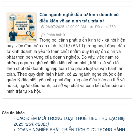
Các ngành nghề đầu tư kinh doanh có
điều kiện về an ninh trật, trật tự
26/07/2025 12:00:00 AM
Đã xem: 769
Phản hồi: 0
Trong bối cảnh phát triển kinh tế - xã hội hiện
nay, việc đảm bảo an ninh, trật tự (ANTT) trong hoạt động đầu
tư kinh doanh là yếu tố then chốt nhằm duy trì sự ổn định và
phát triển bền vững của doanh nghiệp. Do vậy, việc nắm rõ
những ngành nghề có điều kiện về an ninh, trật tự là yếu tố
then chốt để doanh nghiệp tuân thủ pháp luật và vận hành an
toàn. Theo quy định hiện hành, có 22 ngành nghề thuộc diện
quản lý đặc biệt, yêu cầu phải đáp ứng các điều kiện cụ thể về
hồ sơ, người điều hành, cơ sở vật chất và cam kết đảm bảo an
ninh trật tự xã hội.
Các tin khác
CÁC ĐIỂM MỚI TRONG LUẬT THUẾ TIÊU THỤ ĐẶC BIỆT
2025
(25/07/2025)
DOANH NGHIỆP PHÁT TRIỂN TÍCH CỰC TRONG HÀNH