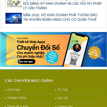
ĐỔI ĐĂNG KÝ KINH DOANH VÀ CÁC RỦI RO PHÁP
LÝ CẦN TRÁNH
NĂM 2026, HỘ KINH DOANH PHẢI THÔNG BÁO
TÀI KHOẢN NGÂN HÀNG CHO CƠ QUAN THUẾ
CÁC CHUYÊN MỤC CHÍNH
Giới thiệu
Tin Tức
THÀNH VIÊN
Liên hệ
Thăm dò ý kiến
Quảng cáo