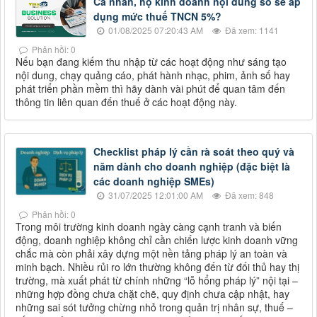
Cá nhân, hộ kinh doanh nội dung số sẽ áp
dụng mức thuế TNCN 5%?
01/08/2025 07:20:43 AM
Đã xem: 1141
Phản hồi: 0
Nếu bạn đang kiếm thu nhập từ các hoạt động như sáng tạo
nội dung, chạy quảng cáo, phát hành nhạc, phim, ảnh số hay
phát triển phần mềm thì hãy dành vài phút để quan tâm đến
thông tin liên quan đến thuế ở các hoạt động này.
Checklist pháp lý cần rà soát theo quý và
năm dành cho doanh nghiệp (đặc biệt là
các doanh nghiệp SMEs)
31/07/2025 12:01:00 AM
Đã xem: 848
Phản hồi: 0
Trong môi trường kinh doanh ngày càng cạnh tranh và biến
động, doanh nghiệp không chỉ cần chiến lược kinh doanh vững
chắc mà còn phải xây dựng một nền tảng pháp lý an toàn và
minh bạch. Nhiều rủi ro lớn thường không đến từ đối thủ hay thị
trường, mà xuất phát từ chính những “lỗ hổng pháp lý” nội tại –
những hợp đồng chưa chặt chẽ, quy định chưa cập nhật, hay
những sai sót tưởng chừng nhỏ trong quản trị nhân sự, thuế –