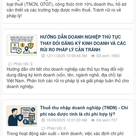
loại thuế (TNCN, GTGT), công thức tính 10% doanh thu, hồ sơ
cần thiết và các trường hợp được miễn thuế. Tránh rủi ro về
pháp lý!
HƯỚNG DẪN DOANH NGHIỆP THỦ TỤC
THAY ĐỔI ĐĂNG KÝ KINH DOANH VÀ CÁC
RỦI RO PHÁP LÝ CẦN TRÁNH
12/11/2025 10:59:46 AM
Đã xem: 1663
Phản hồi: 0
Hướng dẫn chi tiết cho doanh nghiệp các thủ tục thay đổi nội
dung đăng ký kinh doanh (vốn, tên, ngành nghề, địa chỉ) tại
Việt Nam. Phân tích các rủi ro pháp lý và giải pháp tuân thủ cho
doanh nghiệp.
Thuế thu nhập doanh nghiệp (TNDN) - Chi
phí nào được tính là chi phí hợp lý?
16/09/2025 12:01:00 AM
Đã xem: 707
Phản hồi: 0
Trong hoạt động sản xuất – kinh doanh, việc xác định chi phí