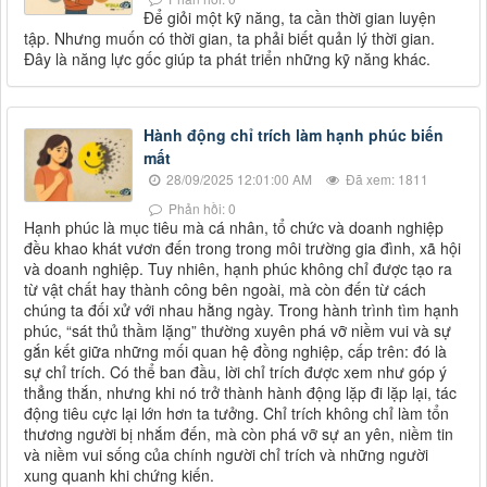
Để giỏi một kỹ năng, ta cần thời gian luyện
tập. Nhưng muốn có thời gian, ta phải biết quản lý thời gian.
Đây là năng lực gốc giúp ta phát triển những kỹ năng khác.
Hành động chỉ trích làm hạnh phúc biến
mất
28/09/2025 12:01:00 AM
Đã xem: 1811
Phản hồi: 0
Hạnh phúc là mục tiêu mà cá nhân, tổ chức và doanh nghiệp
đều khao khát vươn đến trong trong môi trường gia đình, xã hội
và doanh nghiệp. Tuy nhiên, hạnh phúc không chỉ được tạo ra
từ vật chất hay thành công bên ngoài, mà còn đến từ cách
chúng ta đối xử với nhau hằng ngày. Trong hành trình tìm hạnh
phúc, “sát thủ thầm lặng” thường xuyên phá vỡ niềm vui và sự
gắn kết giữa những mối quan hệ đồng nghiệp, cấp trên: đó là
sự chỉ trích. Có thể ban đầu, lời chỉ trích được xem như góp ý
thẳng thắn, nhưng khi nó trở thành hành động lặp đi lặp lại, tác
động tiêu cực lại lớn hơn ta tưởng. Chỉ trích không chỉ làm tổn
thương người bị nhắm đến, mà còn phá vỡ sự an yên, niềm tin
và niềm vui sống của chính người chỉ trích và những người
xung quanh khi chứng kiến.