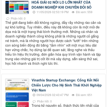
HOÁ GIẢI 02 NỔI LO LỚN NHẤT CỦA
DOANH NGHIỆP KHI CHUYỂN ĐỔI SỐ
11/05/2026 02:53:19 PM
Đã xem: 559
Phản hồi: 0
Thế giới đang biến đổi không ngừng, đầy rẫy những rào cản và
sự khó lường. Tuy nhiên, điều này đã không còn là một mối đe
dọa mà là một trạng thái bình thường mới. Những cá nhân và
doanh nghiệp thành công không phải là những người cố gắng
né tránh, mà là những người học được cách "lướt" trên những
con sóng biến động đó bằng “tầm nhìn” với một mục tiêu dài
hạn vững chắc, họ dừng lại để quan sát, lắng nghe và thấu
hiểu tín hiệu thị trường, đơn giản hóa quy trình vận hành và tập
trung vào những giá trị cốt lõi mà xây dựng, sẵn sàng thử sai,
học hỏi nhanh và thích nghi tức thì.
Vinathis Startup Exchange: Cổng Kết Nối
Chiến Lược Cho Hệ Sinh Thái Khởi Nghiệp
Việt Nam
09/04/2026 02:43:47 PM
Đã xem: 651
Phản hồi: 0
Trong kỷ nguyên số, thách thức lớn nhất của