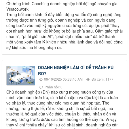
Chương trình Coaching doanh nghiệp bởi đội ngũ chuyên gia
Vinaco.work
Trong bối cảnh kinh tế đầy biến động và tốc độ công nghệ tăng
trưởng được tính từng giờ, doanh nghiệp và con người đang
cùng bước vào một kỷ nguyên chưa từng có: áp lực phải “thay
đổi nhanh hơn nữa” để không bị bỏ lại phía sau. Cảm giác “phải
nhanh”, “phải giỏi hơn AI”, “phải đạt nhiều hơn” đã trở thành
một vòng xoáy tâm lý khiến nhiều nhà lãnh đạo và đội ngũ cộng
sự kiệt sức mà không nhận ra.
DOANH NGHIỆP LÀM GÌ ĐỂ TRÁNH RỦI
RO?
09/10/2025 05:33:40 AM
Đã xem: 1177
Phản hồi: 0
Chủ doanh nghiệp (DN) nào cũng mong muốn công ty của
mình vận hành trơn tru, sinh lợi ổn định và đặc biệt là an toàn
về pháp lý, thuế cũng như các mối quan hệ hợp tác. Thế
nhưng, trong thực tế, rủi ro không chỉ là sự cố bất ngờ, mà
thường là hệ quả của việc thiếu chuẩn bị, thiếu nhận diện và
không lường trước được các tình huống có thể xảy ra. Vì vậy,
thay vì chỉ “chữa cháy” khi sự cố phát sinh, doanh nghiệp cần