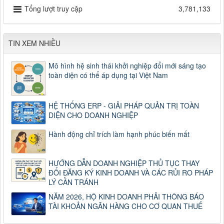
Tổng lượt truy cập
3,781,133
TIN XEM NHIỀU
Mô hình hệ sinh thái khởi nghiệp đổi mới sáng tạo
toàn diện có thể áp dụng tại Việt Nam
HỆ THỐNG ERP - GIẢI PHÁP QUẢN TRỊ TOÀN
DIỆN CHO DOANH NGHIỆP
Hành động chỉ trích làm hạnh phúc biến mất
HƯỚNG DẪN DOANH NGHIỆP THỦ TỤC THAY
ĐỔI ĐĂNG KÝ KINH DOANH VÀ CÁC RỦI RO PHÁP
LÝ CẦN TRÁNH
NĂM 2026, HỘ KINH DOANH PHẢI THÔNG BÁO
TÀI KHOẢN NGÂN HÀNG CHO CƠ QUAN THUẾ