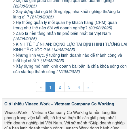
Một số giải pháp tài chính hiệu quả cho doanh nghiệp
(22/08/2025)
Xây dựng đội ngũ khởi nghiệp, nhà khởi nghiệp thường lo
lắng gì ?
(21/08/2025)
Hệ thống quản lý mối quan hệ khách hàng (CRM) quan
trọng như thế nào đối với doanh nghiệp?
(20/08/2025)
Zalo là nền tảng nhắn tin phổ biến nhất tại Việt Nam
(18/08/2025)
KINH TẾ TƯ NHÂN: ĐỘNG LỰC TÁI ĐỊNH HÌNH TƯƠNG LAI
KINH TẾ QUỐC GIA
(14/08/2025)
Những lĩnh vực, ý tưởng kinh doanh nào dễ thành công và
thất bại nhất ?
(13/08/2025)
Xây dựng mô hình kinh doanh bài bản là chìa khóa sống còn
của startup thành công
(12/08/2025)
«
1
2
3
4
»
Giới thiệu Vinaco.Work – Vietnam Company Co Working
Vinaco.Work – Vietnam Company Co Working là nền tảng tiên
phong trong việc kết nối, hỗ trợ và thực thi các giải pháp phát
triển doanh nghiệp tại Việt Nam. Với sứ mệnh “Giúp doanh nghiệp
của bạn kinh doanh thành công”, Vinaco.Work đồng hành cùng