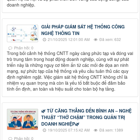
doanh nghiệp.
GIẢI PHÁP GIÁM SÁT HỆ THỐNG CÔNG
NGHỆ THÔNG TIN
21/10/2025 12:01:00 AM
Đã xem: 632
Phản hồi: 0
Trong bối cảnh hệ thống CNTT ngày càng phức tạp và đóng vai
trò trung tâm trong hoạt động doanh nghiệp, cùng với sự phát
triển này là những nguy cơ tiềm ẩn từ các mối đe dọa an ninh
mạng, sự phức tạp của hệ thống và yêu cầu tuân thủ các quy
định nghiêm ngặt. Việc giám sát hệ thống CNTT không chỉ là
nhiệm vụ quan trọng mà còn là yếu tố bắt buộc để đảm bảo
tính ổn định, an toàn và hiệu suất cho toàn bộ hạ tầng.
🌿 TỪ CĂNG THẲNG ĐẾN BÌNH AN – NGHỆ
THUẬT “THỞ CHẬM” TRONG QUẢN TRỊ
DOANH NGHIỆP🌿
19/10/2025 07:15:42 AM
Đã xem: 1389
Phản hồi: 0