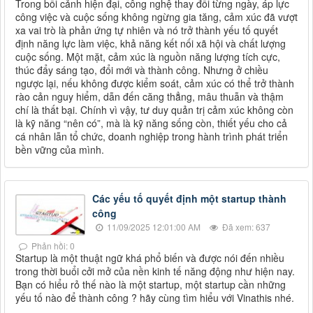
Trong bối cảnh hiện đại, công nghệ thay đổi từng ngày, áp lực
công việc và cuộc sống không ngừng gia tăng, cảm xúc đã vượt
xa vai trò là phản ứng tự nhiên và nó trở thành yếu tố quyết
định năng lực làm việc, khả năng kết nối xã hội và chất lượng
cuộc sống. Một mặt, cảm xúc là nguồn năng lượng tích cực,
thúc đẩy sáng tạo, đổi mới và thành công. Nhưng ở chiều
ngược lại, nếu không được kiểm soát, cảm xúc có thể trở thành
rào cản nguy hiểm, dẫn đến căng thẳng, mâu thuẫn và thậm
chí là thất bại. Chính vì vậy, tư duy quản trị cảm xúc không còn
là kỹ năng “nên có”, mà là kỹ năng sống còn, thiết yếu cho cả
cá nhân lẫn tổ chức, doanh nghiệp trong hành trình phát triển
bền vững của mình.
Các yếu tố quyết định một startup thành
công
11/09/2025 12:01:00 AM
Đã xem: 637
Phản hồi: 0
Startup là một thuật ngữ khá phổ biến và được nói đến nhiều
trong thời buổi cởi mở của nền kinh tế năng động như hiện nay.
Bạn có hiểu rỏ thế nào là một startup, một startup cần những
yếu tố nào để thành công ? hãy cùng tìm hiểu với Vinathis nhé.