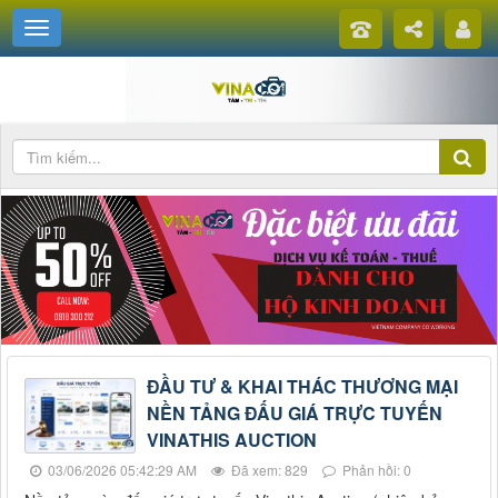
ĐẦU TƯ & KHAI THÁC THƯƠNG MẠI
NỀN TẢNG ĐẤU GIÁ TRỰC TUYẾN
VINATHIS AUCTION
03/06/2026 05:42:29 AM
Đã xem: 829
Phản hồi: 0