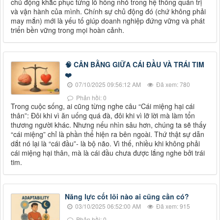
chủ động khắc phục từng lỗ hổng nhỏ trong hệ thống quản trị
và vận hành của mình. Chính sự chủ động đó (chứ không phải
may mắn) mới là yếu tố giúp doanh nghiệp đứng vững và phát
triển bền vững trong mọi hoàn cảnh.
🧠 CÂN BẰNG GIỮA CÁI ĐẦU VÀ TRÁI TIM
❤️
07/10/2025 09:56:12 AM
Đã xem: 780
Phản hồi: 0
Trong cuộc sống, ai cũng từng nghe câu “Cái miệng hại cái
thân”: Đôi khi vì ăn uống quá đà, đôi khi vì lỡ lời mà làm tổn
thương người khác. Nhưng nếu nhìn sâu hơn, chúng ta sẽ thấy
“cái miệng” chỉ là phần thể hiện ra bên ngoài. Thứ thật sự dẫn
dắt nó lại là “cái đầu”- là bộ não. Vì thế, nhiều khi không phải
cái miệng hại thân, mà là cái đầu chưa được lắng nghe bởi trái
tim.
Năng lực cốt lõi nào ai cũng cần có?
03/10/2025 06:52:00 AM
Đã xem: 915
Phản hồi: 0