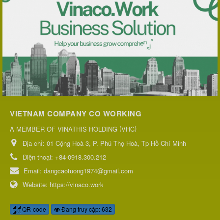
VIETNAM COMPANY CO WORKING
(
)
A MEMBER OF VINATHIS HOLDING
VHC
Địa chỉ:
01 Cộng Hoà 3, P. Phú Thọ Hoà, Tp Hồ Chí Minh
Điện thoại:
+84-0918.300.212
Email:
dangcaotuong1974@gmail.com
Website:
https://vinaco.work
QR-code
Đang truy cập: 632