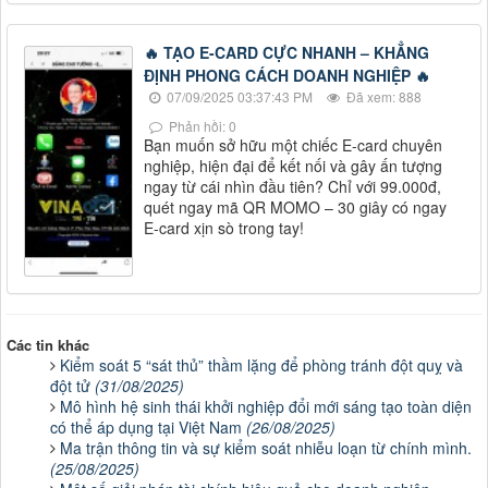
🔥 TẠO E-CARD CỰC NHANH – KHẲNG
ĐỊNH PHONG CÁCH DOANH NGHIỆP 🔥
07/09/2025 03:37:43 PM
Đã xem: 888
Phản hồi: 0
Bạn muốn sở hữu một chiếc E-card chuyên
nghiệp, hiện đại để kết nối và gây ấn tượng
ngay từ cái nhìn đầu tiên? Chỉ với 99.000đ,
quét ngay mã QR MOMO – 30 giây có ngay
E-card xịn sò trong tay!
Các tin khác
Kiểm soát 5 “sát thủ” thầm lặng để phòng tránh đột quỵ và
đột tử
(31/08/2025)
Mô hình hệ sinh thái khởi nghiệp đổi mới sáng tạo toàn diện
có thể áp dụng tại Việt Nam
(26/08/2025)
Ma trận thông tin và sự kiểm soát nhiễu loạn từ chính mình.
(25/08/2025)