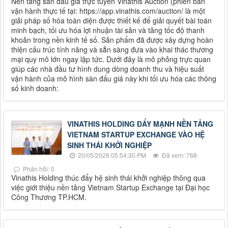
Nền tảng sàn đấu giá trực tuyến Vinathis Auction (phiên bản
vận hành thực tế tại: https://app.vinathis.com/auction/ là một
giải pháp số hóa toàn diện được thiết kế để giải quyết bài toán
minh bạch, tối ưu hóa lợi nhuận tài sản và tăng tốc độ thanh
khoản trong nền kinh tế số. Sản phẩm đã được xây dựng hoàn
thiện cấu trúc tính năng và sẵn sàng đưa vào khai thác thương
mại quy mô lớn ngay lập tức. Dưới đây là mô phỏng trực quan
giúp các nhà đầu tư hình dung dòng doanh thu và hiệu suất
vận hành của mô hình sàn đấu giá này khi tối ưu hóa các thông
số kinh doanh:
VINATHIS HOLDING ĐẨY MẠNH NỀN TẢNG
VIETNAM STARTUP EXCHANGE VÀO HỆ
SINH THÁI KHỞI NGHIỆP
20/05/2026 05:54:30 PM
Đã xem: 768
Phản hồi: 0
Vinathis Holding thúc đẩy hệ sinh thái khởi nghiệp thông qua
việc giới thiệu nền tảng Vietnam Startup Exchange tại Đại học
Công Thương TP.HCM.