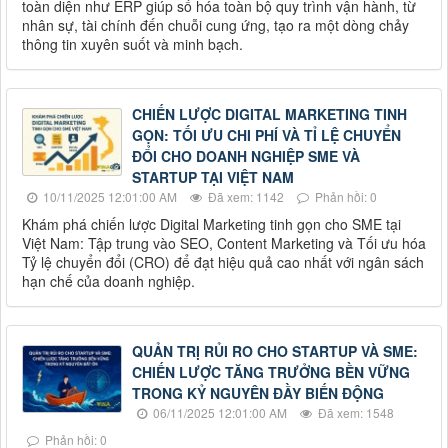
toàn diện như ERP giúp số hóa toàn bộ quy trình vận hành, từ
nhân sự, tài chính đến chuỗi cung ứng, tạo ra một dòng chảy
thông tin xuyên suốt và minh bạch.
CHIẾN LƯỢC DIGITAL MARKETING TINH
GỌN: TỐI ƯU CHI PHÍ VÀ TỈ LỆ CHUYỂN
ĐỔI CHO DOANH NGHIỆP SME VÀ
STARTUP TẠI VIỆT NAM
10/11/2025 12:01:00 AM
Đã xem: 1142
Phản hồi: 0
Khám phá chiến lược Digital Marketing tinh gọn cho SME tại
Việt Nam: Tập trung vào SEO, Content Marketing và Tối ưu hóa
Tỷ lệ chuyển đổi (CRO) để đạt hiệu quả cao nhất với ngân sách
hạn chế của doanh nghiệp.
QUẢN TRỊ RỦI RO CHO STARTUP VÀ SME:
CHIẾN LƯỢC TĂNG TRƯỞNG BỀN VỮNG
TRONG KỶ NGUYÊN ĐẦY BIẾN ĐỘNG
06/11/2025 12:01:00 AM
Đã xem: 1548
Phản hồi: 0