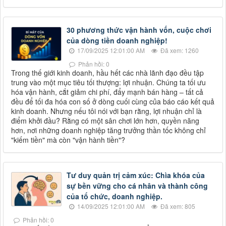
30 phương thức vận hành vốn, cuộc chơi
của dòng tiền doanh nghiệp!
17/09/2025 12:01:00 AM
Đã xem: 1260
Phản hồi: 0
Trong thế giới kinh doanh, hầu hết các nhà lãnh đạo đều tập
trung vào một mục tiêu tối thượng: lợi nhuận. Chúng ta tối ưu
hóa vận hành, cắt giảm chi phí, đẩy mạnh bán hàng – tất cả
đều để tối đa hóa con số ở dòng cuối cùng của báo cáo kết quả
kinh doanh. Nhưng nếu tôi nói với bạn rằng, lợi nhuận chỉ là
điểm khởi đầu? Rằng có một sân chơi lớn hơn, quyền năng
hơn, nơi những doanh nghiệp tăng trưởng thần tốc không chỉ
"kiếm tiền" mà còn "vận hành tiền"?
Tư duy quản trị cảm xúc: Chìa khóa của
sự bền vững cho cá nhân và thành công
của tổ chức, doanh nghiệp.
14/09/2025 12:01:00 AM
Đã xem: 805
Phản hồi: 0