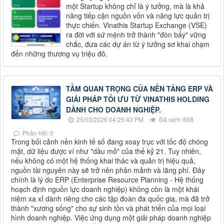
một Startup không chỉ là ý tưởng, mà là khả
năng tiếp cận nguồn vốn và năng lực quản trị
thực chiến. Vinathis Startup Exchange (VSE)
ra đời với sứ mệnh trở thành "đòn bẩy" vững
chắc, đưa các dự án từ ý tưởng sơ khai chạm
đến những thương vụ triệu đô.
TẦM QUAN TRỌNG CỦA NỀN TẢNG ERP VÀ
GIẢI PHÁP TỐI ƯU TỪ VINATHIS HOLDING
DÀNH CHO DOANH NGHIỆP.
25/03/2026 04:25:43 PM
Đã xem: 668
Phản hồi: 0
Trong bối cảnh nền kinh tế số đang xoay trục với tốc độ chóng
mặt, dữ liệu được ví như "dầu mỏ" của thế kỷ 21. Tuy nhiên,
nếu không có một hệ thống khai thác và quản trị hiệu quả,
nguồn tài nguyên này sẽ trở nên phân mảnh và lãng phí. Đây
chính là lý do ERP (Enterprise Resource Planning - Hệ thống
hoạch định nguồn lực doanh nghiệp) không còn là một khái
niệm xa xỉ dành riêng cho các tập đoàn đa quốc gia, mà đã trở
thành "xương sống" cho sự sinh tồn và phát triển của mọi loại
hình doanh nghiệp. Việc ứng dụng một giải pháp doanh nghiệp