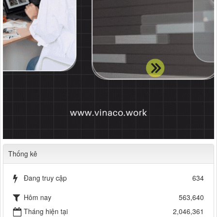
Thống kê
Đang truy cập
634
Hôm nay
563,640
Tháng hiện tại
2,046,361