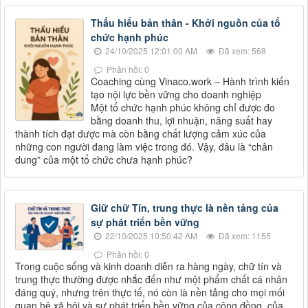
Thấu hiểu bản thân - Khởi nguồn của tổ
chức hạnh phúc
24/10/2025 12:01:00 AM
Đã xem: 568
Phản hồi: 0
Coaching cùng Vinaco.work – Hành trình kiến
tạo nội lực bền vững cho doanh nghiệp
Một tổ chức hạnh phúc không chỉ được đo
bằng doanh thu, lợi nhuận, năng suất hay
thành tích đạt được mà còn bằng chất lượng cảm xúc của
những con người đang làm việc trong đó. Vậy, đâu là “chân
dung” của một tổ chức chưa hạnh phúc?
Giữ chữ Tín, trung thực là nền tảng của
sự phát triển bền vững
22/10/2025 10:50:42 AM
Đã xem: 1155
Phản hồi: 0
Trong cuộc sống và kinh doanh diễn ra hàng ngày, chữ tín và
trung thực thường được nhắc đến như một phẩm chất cá nhân
đáng quý, nhưng trên thực tế, nó còn là nền tảng cho mọi mối
quan hệ xã hội và sự phát triển bền vững của cộng đồng, của