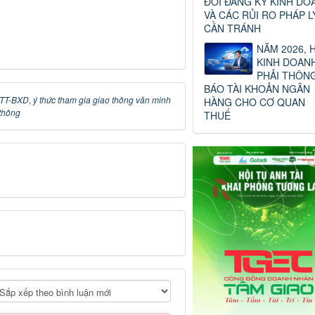
ĐỔI ĐĂNG KÝ KINH DO
VÀ CÁC RỦI RO PHÁP L
CẦN TRÁNH
NĂM 2026, 
KINH DOAN
PHẢI THÔN
BÁO TÀI KHOẢN NGÂN
/TT-BXD
,
ý thức tham gia giao thông văn minh
HÀNG CHO CƠ QUAN
thông
THUẾ