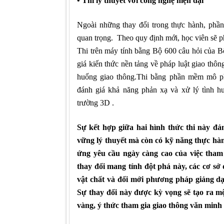
• Thi lý thuyết với công nghệ hiện đại
Ngoài những thay đổi trong thực hành, phần
quan trọng.
Theo quy định mới, học viên sẽ phả
Thi trên máy tính bằng Bộ 600 câu hỏi của 
giá kiến thức nền tảng về pháp luật giao thôn
huống giao thông.Thi bằng phần mềm mô ph
đánh giá khả năng phản xạ và xử lý tình h
trường 3D .
Sự kết hợp giữa hai hình thức thi này đ
vững lý thuyết mà còn có kỹ năng thực hàn
ứng yêu cầu ngày càng cao của việc tham 
thay đổi mang tính đột phá này, các cơ sở 
vật chất và đổi mới phương pháp giảng dạ
Sự thay đổi này được kỳ vọng sẽ tạo ra mộ
vàng, ý thức tham gia giao thông văn minh