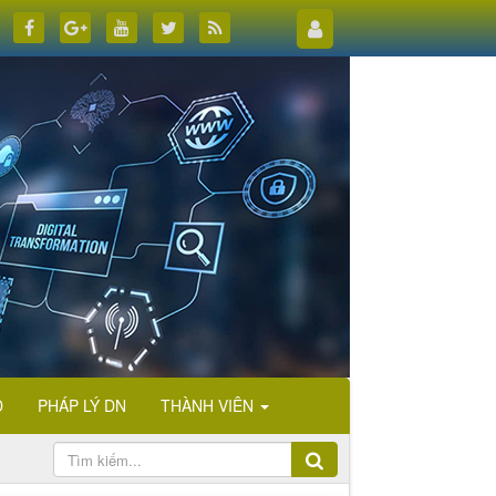
D
PHÁP LÝ DN
THÀNH VIÊN