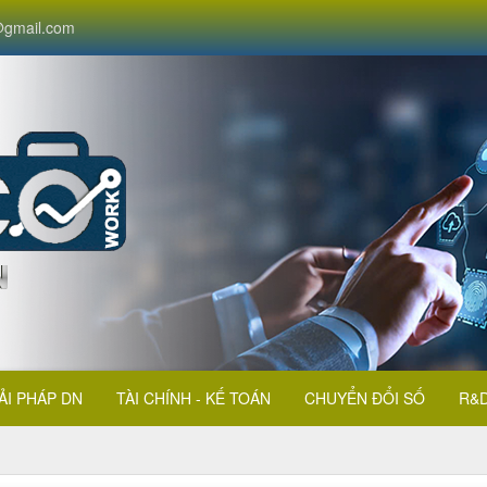
gmail.com
ẢI PHÁP DN
TÀI CHÍNH - KẾ TOÁN
CHUYỂN ĐỔI SỐ
R&