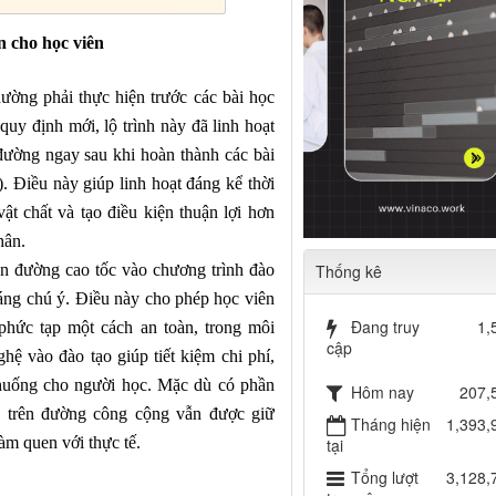
an cho học viên
hường phải thực hiện trước các bài học
quy định mới, lộ trình này đã linh hoạt
 đường ngay sau khi hoàn thành các bài
. Điều này giúp linh hoạt đáng kể thời
ật chất và tạo điều kiện thuận lợi hơn
hân.
rên đường cao tốc vào chương trình đào
Thống kê
đáng chú ý. Điều này cho phép học viên
Đang truy
1,
phức tạp một cách an toàn, trong môi
cập
hệ vào đào tạo giúp tiết kiệm chi phí,
 huống cho người học. Mặc dù có phần
Hôm nay
207,
h trên đường công cộng vẫn được giữ
Tháng hiện
1,393,
àm quen với thực tế.
tại
Tổng lượt
3,128,