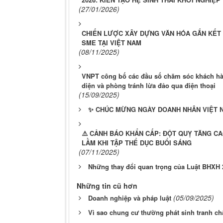
(27/01/2026)
CHIẾN LƯỢC XÂY DỰNG VĂN HÓA GẮN KẾT 
SME TẠI VIỆT NAM
(08/11/2025)
VNPT công bố các đầu số chăm sóc khách hà
diện và phòng tránh lừa đảo qua điện thoại
(15/09/2025)
✨ CHÚC MỪNG NGÀY DOANH NHÂN VIỆT N
⚠️ CẢNH BÁO KHẨN CẤP: ĐỘT QUỴ TĂNG C
LẦM KHI TẬP THỂ DỤC BUỔI SÁNG
(07/11/2025)
Những thay đổi quan trọng của Luật BHXH 
Những tin cũ hơn
(05/09/2025)
Doanh nghiệp và pháp luật
Vì sao chung cư thường phát sinh tranh ch