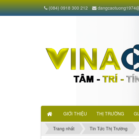
(084) 0918 300 212
dangcaotuong1974@
GIỚI THIỆU
THỊ TRƯỜNG
GI
Trang nhất
Tin Tức Thị Trường