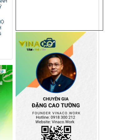
ANH
Ý
HỘ
H
G