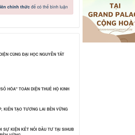
iên chính thức
để có thể bình luận
DIỆN CÙNG ĐẠI HỌC NGUYỄN TẤT
 "SỐ HÓA" TOÀN DIỆN THUẾ HỘ KINH
P, KIẾN TẠO TƯƠNG LAI BỀN VỮNG
 SỰ KIỆN KẾT NỐI ĐẦU TƯ TẠI SIHUB
P BỀN VỮNG