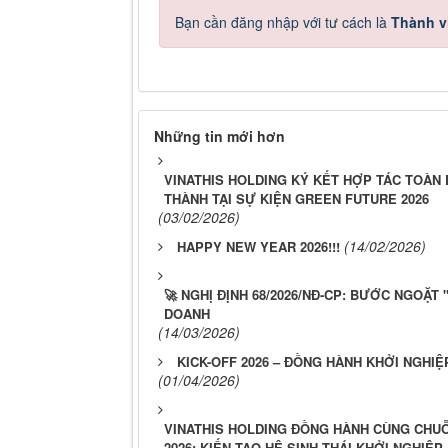
Bạn cần đăng nhập với tư cách là
Thành v
Những tin mới hơn
VINATHIS HOLDING KÝ KẾT HỢP TÁC TOÀN 
THÀNH TẠI SỰ KIỆN GREEN FUTURE 2026
(03/02/2026)
(14/02/2026)
HAPPY NEW YEAR 2026!!!
🚀 NGHỊ ĐỊNH 68/2026/NĐ-CP: BƯỚC NGOẶT
DOANH
(14/03/2026)
KICK-OFF 2026 – ĐỒNG HÀNH KHỞI NGHIỆ
(01/04/2026)
VINATHIS HOLDING ĐỒNG HÀNH CÙNG CHUỖI
2026: KIẾN TẠO HỆ SINH THÁI KHỞI NGHIỆ