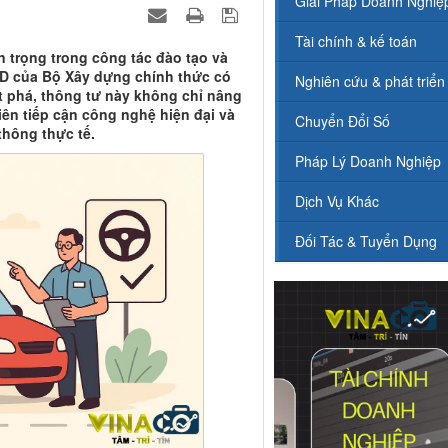
Giải Pháp Doanh Nghiệ
Tài chính & kế toán
 trọng trong công tác đào tạo và
BXD của Bộ Xây dựng chính thức có
Nghiên cứu & phát triển
t phá, thông tư này không chỉ nâng
ên tiếp cận công nghệ hiện đại và
Chuyển Đổi Số
thông thực tế.
Pháp Lý Doanh Nghiệp
Dịch Vụ Khác
Đối Tác & Tuyển Dụng