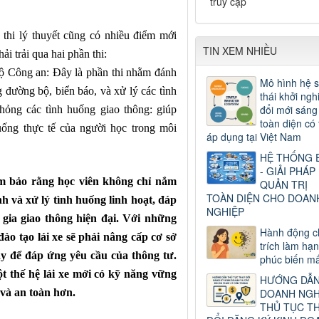
truy cập
 thi lý thuyết cũng có nhiều điểm mới
TIN XEM NHIỀU
i trải qua hai phần thi:
Bộ Công an: Đây là phần thi nhằm đánh
Mô hình hệ s
g đường bộ, biển báo, và xử lý các tình
thái khởi ngh
đổi mới sáng
ỏng các tình huống giao thông: giúp
toàn diện có 
uống thực tế của người học trong môi
áp dụng tại Việt Nam
HỆ THỐNG 
- GIẢI PHÁP
ảm bảo rằng học viên không chỉ nắm
QUẢN TRỊ
TOÀN DIỆN CHO DOAN
h và xử lý tình huống linh hoạt, đáp
NGHIỆP
gia giao thông hiện đại.
Với những
Hành động c
đào tạo lái xe sẽ phải nâng cấp cơ sở
trích làm hạ
y để đáp ứng yêu cầu của thông tư.
phúc biến mấ
t thế hệ lái xe mới có kỹ năng vững
HƯỚNG DẪ
 và an toàn hơn.
DOANH NGH
THỦ TỤC T