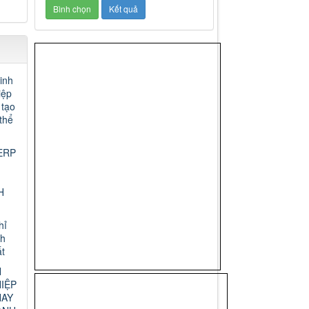
inh
iệp
 tạo
thể
ERP
H
hỉ
nh
t
N
IỆP
HAY