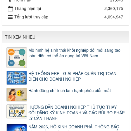
Tháng hiện tại
2,360,175
Tổng lượt truy cập
4,094,947
TIN XEM NHIỀU
Mô hình hệ sinh thái khởi nghiệp đổi mới sáng tạo
toàn diện có thể áp dụng tại Việt Nam
HỆ THỐNG ERP - GIẢI PHÁP QUẢN TRỊ TOÀN
DIỆN CHO DOANH NGHIỆP
Hành động chỉ trích làm hạnh phúc biến mất
HƯỚNG DẪN DOANH NGHIỆP THỦ TỤC THAY
ĐỔI ĐĂNG KÝ KINH DOANH VÀ CÁC RỦI RO PHÁP
LÝ CẦN TRÁNH
NĂM 2026, HỘ KINH DOANH PHẢI THÔNG BÁO