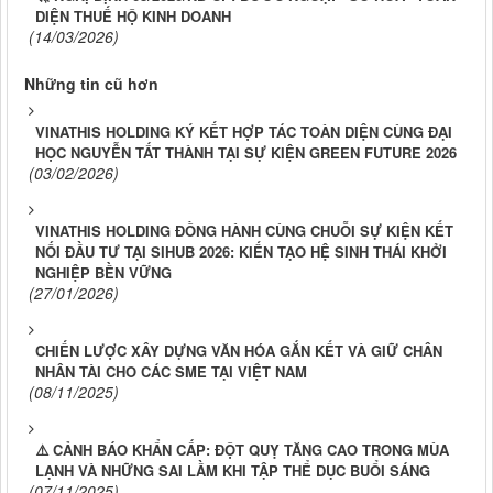
DIỆN THUẾ HỘ KINH DOANH
(14/03/2026)
Những tin cũ hơn
VINATHIS HOLDING KÝ KẾT HỢP TÁC TOÀN DIỆN CÙNG ĐẠI
HỌC NGUYỄN TẤT THÀNH TẠI SỰ KIỆN GREEN FUTURE 2026
(03/02/2026)
VINATHIS HOLDING ĐỒNG HÀNH CÙNG CHUỖI SỰ KIỆN KẾT
NỐI ĐẦU TƯ TẠI SIHUB 2026: KIẾN TẠO HỆ SINH THÁI KHỞI
NGHIỆP BỀN VỮNG
(27/01/2026)
CHIẾN LƯỢC XÂY DỰNG VĂN HÓA GẮN KẾT VÀ GIỮ CHÂN
NHÂN TÀI CHO CÁC SME TẠI VIỆT NAM
(08/11/2025)
⚠️ CẢNH BÁO KHẨN CẤP: ĐỘT QUỴ TĂNG CAO TRONG MÙA
LẠNH VÀ NHỮNG SAI LẦM KHI TẬP THỂ DỤC BUỔI SÁNG
(07/11/2025)