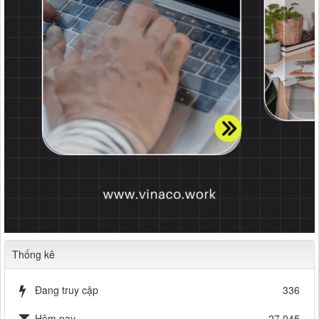
Thống kê
Đang truy cập
336
Hôm nay
27,045