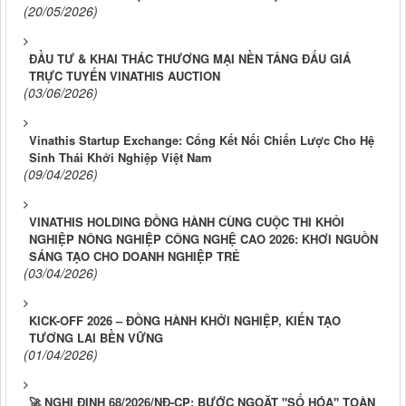
(20/05/2026)
ĐẦU TƯ & KHAI THÁC THƯƠNG MẠI NỀN TẢNG ĐẤU GIÁ
TRỰC TUYẾN VINATHIS AUCTION
(03/06/2026)
Vinathis Startup Exchange: Cổng Kết Nối Chiến Lược Cho Hệ
Sinh Thái Khởi Nghiệp Việt Nam
(09/04/2026)
VINATHIS HOLDING ĐỒNG HÀNH CÙNG CUỘC THI KHỎI
NGHIỆP NÔNG NGHIỆP CÔNG NGHỆ CAO 2026: KHƠI NGUỒN
SÁNG TẠO CHO DOANH NGHIỆP TRẺ
(03/04/2026)
KICK-OFF 2026 – ĐỒNG HÀNH KHỞI NGHIỆP, KIẾN TẠO
TƯƠNG LAI BỀN VỮNG
(01/04/2026)
🚀 NGHỊ ĐỊNH 68/2026/NĐ-CP: BƯỚC NGOẶT "SỐ HÓA" TOÀN