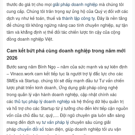
thước đo giá trị cho mọi
giải pháp doanh nghiệp
mà chúng tôi
cung cấp. Chúng tôi trân trọng sự ủng hộ của Quý vị đối với các
dịch vụ như kế toán, thuế và
thành lập công ty
. Đây là nền tảng
để chúng tôi không ngừng nâng cao tính chuyên nghiệp, sự tận
tâm và khẳng định vị thế đối tác chiến lược tin cậy của cộng
đồng doanh nghiệp Việt.
Cam kết bứt phá cùng doanh nghiệp trong năm mới
2026
Bước sang năm Bính Ngọ – năm của sức mạnh và sự kiên định
– Vinaco.work cam kết tiếp tục là người trợ lý đắc lực cho các
SMEs và Startup. chúng tôi sẽ đẩy mạnh đầu tư Tư vấn chiến
lược phát triển kinh doanh, Ứng dụng giải pháp công nghệ
trong quản lý vận hành doanh nghiệp, cập nhật chính xác
các
thủ tục pháp lý doanh nghiệp
và hệ thống dữ liệu quản trị
và hỗ trợ cho các Startup từ ý tưởng cho đến khi tiếp cận nguồn
vốn của chủ đầu tư, quỹ,.... Đội ngũ chuyên gia luôn sẵn sàng
mang đến dịch vụ
tư vấn pháp lý
chuyên sâu cùng giải
pháp
chuyển đổi số
toàn diện, giúp doanh nghiệp tối ưu vận