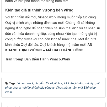
hành và bứt phá mạnh mẽ trong năm mới.
Kiến tạo giá trị thịnh vượng bền vững
Với tinh thần đổi mới, Vinaco.work mong muốn tiếp tục cùng
Quý vị chinh phục những đỉnh cao mới. Chúng tôi sẽ không
ngừng lắng nghe để hoàn thiện hệ sinh thái dịch vụ từ nhân sự
đến văn hóa doanh nghiệp, cùng nhau kiến tạo những giá trị
cộng hưởng tuyệt vời cho nền kinh tế nước nhà. Một lần nữa,
kính chúc Quý đối tác, Quý khách hàng một năm mới:
AN
KHANG THỊNH VƯỢNG – MÃ ĐÁO THÀNH CÔNG
.
Trân trọng!
Ban Điều Hành Vinaco.Work
Tags:
Vinaco.work
,
chuyển đổi số
,
dịch vụ kế toán
,
tư vấn pháp lý
,
giải
pháp doanh nghiệp
,
thành lập công ty
,
Chúc mừng năm mới Bính Ngọ
2026