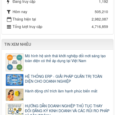
Đang truy cập
1,192
Hôm nay
505,210
Tháng hiện tại
2,982,087
Tổng lượt truy cập
4,716,859
TIN XEM NHIỀU
Mô hình hệ sinh thái khởi nghiệp đổi mới sáng tạo
toàn diện có thể áp dụng tại Việt Nam
HỆ THỐNG ERP - GIẢI PHÁP QUẢN TRỊ TOÀN
DIỆN CHO DOANH NGHIỆP
Hành động chỉ trích làm hạnh phúc biến mất
HƯỚNG DẪN DOANH NGHIỆP THỦ TỤC THAY
ĐỔI ĐĂNG KÝ KINH DOANH VÀ CÁC RỦI RO PHÁP