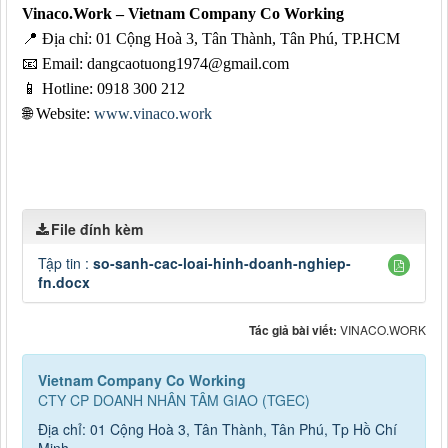
Vinaco.Work – Vietnam Company Co Working
📍
Địa chỉ: 01 Cộng Hoà 3, Tân Thành, Tân Phú, TP.HCM
📧
Email: dangcaotuong1974@gmail.com
📱
Hotline: 0918 300 212
🌐
Website:
www.vinaco.work
File đính kèm
Tập tin :
so-sanh-cac-loai-hinh-doanh-nghiep-
fn.docx
Tác giả bài viết:
VINACO.WORK
Vietnam Company Co Working
CTY CP DOANH NHÂN TÂM GIAO (TGEC)
Địa chỉ: 01 Cộng Hoà 3, Tân Thành, Tân Phú, Tp Hồ Chí
Minh