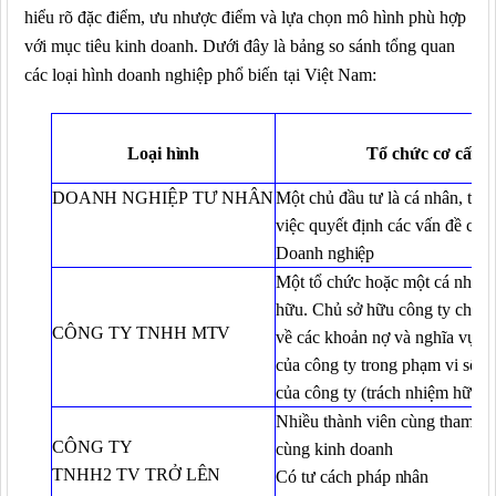
hiểu rõ đặc điểm, ưu nhược điểm và lựa chọn mô hình phù hợp
với mục tiêu kinh doanh. Dưới đây là bảng so sánh tổng quan
các loại hình doanh nghiệp phổ biến
tại Việt Nam:
Loại
hình
Tổ chức cơ
cấu
DOANH
NGHIỆP TƯ
NHÂN
Một chủ đầu tư là cá nhân, thuậ
việc quyết định các vấn đề của
Doanh
nghiệp
Một tổ chức hoặc một cá nhân 
hữu. Chủ sở hữu công ty chịu 
CÔNG TY TNHH
MTV
về các khoản nợ và nghĩa vụ tà
của công ty trong phạm vi số v
của công ty (trách nhiệm hữu h
Nhiều thành viên cùng tham gi
CÔNG TY
cùng kinh doanh
TNHH2
TV TRỞ
LÊN
Có tư cách pháp
nhân