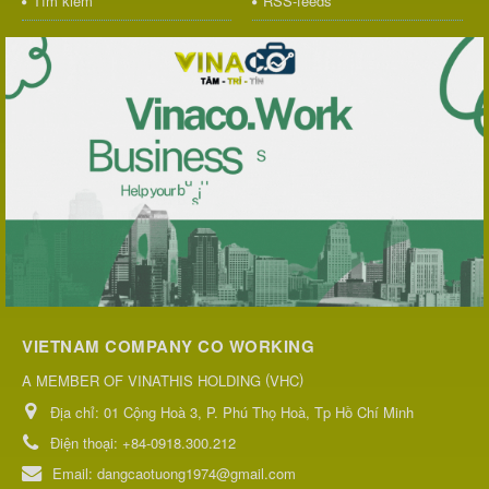
Tìm kiếm
RSS-feeds
VIETNAM COMPANY CO WORKING
(
)
A MEMBER OF VINATHIS HOLDING
VHC
Địa chỉ:
01 Cộng Hoà 3, P. Phú Thọ Hoà, Tp Hồ Chí Minh
Điện thoại:
+84-0918.300.212
Email:
dangcaotuong1974@gmail.com