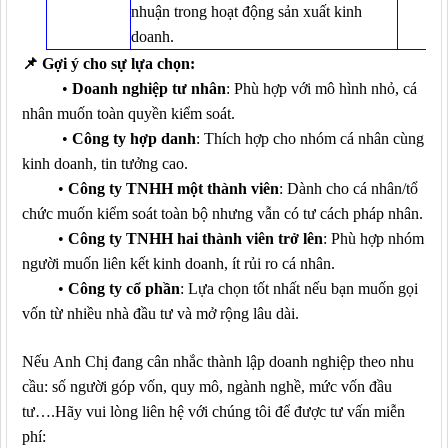
nhuận trong hoạt động sản xuất kinh
doanh.
📌
G
ợi ý
cho sự
lựa chọn:
•
Doanh nghiệp tư nhân
: Phù hợp với mô hình nhỏ, cá
nhân muốn toàn quyền kiểm soát.
•
Công ty hợp danh
: Thích hợp cho nhóm cá nhân cùng
kinh doanh, tin tưởng cao.
•
Công ty TNHH một thành viên
: Dành cho cá nhân/tổ
chức muốn kiểm soát toàn bộ nhưng vẫn có tư cách pháp nhân.
•
Công ty TNHH hai thành viên trở lên
: Phù hợp nhóm
người muốn liên kết kinh doanh, ít rủi ro cá nhân.
•
Công ty cổ phần
: Lựa chọn tốt nhất nếu bạn muốn gọi
vốn từ nhiều nhà đầu tư và mở rộng lâu dài.
Nếu
Anh Chị
đang cân nhắc thành lập doanh nghiệp theo nhu
cầu
:
số người góp vốn, quy mô, ngành nghề, mức vốn đầu
tư….
Hãy
vui lòng liên hệ với chúng tôi để được tư vấn miễn
phí: