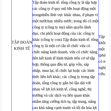
Tập đoàn kinh tế, tổng công ty là tập hợp
các công ty ở quy mô lớn hoạt động một
trongnhiều lĩnh vực khác nhau, ở phạm vi
một nướchay nhiều nước; trong đó có một
công ty (công ty mẹ) nắm quyền lãnh
đạo, chi phối hoạt động của các công ty
Tập đoà
khác (công ty con).Tập đoàn kinh tế, tổng
TẬP ĐOÀN
khôngcó
công ty là một cơ cấu tổ chức vừa có
KINH TẾ
một tổ 
chức năng kinh doanh, vừa có chức năng
(pháp n
liên kết kinh tế hình thành trên cơ sở tập
có mối l
hợp, thông qua đầu tư, góp vốn, sáp
nghệ, t
nhập, mua lại, tổ chức lại hoặc các hình
cứu, đà
thức liên kết khác; các công ty trong tập
đoàn, tổng công ty gắn bó lâu dài với
nhau về lợi ích kinh tế, công nghệ, thị
trường và các dịch vụ liên quan khác
nhằm tăng cường tích tụ, tập trung, nâng
cao khả năng cạnh tranh và tối đa hóa lợi