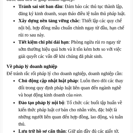
Tránh sai sót ban đầu
: Đảm bảo các thủ tục thành lập,
đăng ký kinh doanh, soạn thảo điều lệ tuân thủ pháp luật.
Xây dựng nền tảng vững chắc
: Thiết lập các quy chế
nội bộ, hợp đồng mẫu chuẩn chỉnh ngay từ đầu, hạn chế
rủi ro sau này.
Tiết kiệm chi phí dài hạn
: Phòng ngừa rủi ro ngay từ
sớm thường hiệu quả hơn và ít tốn kém hơn so với việc
giải quyết các vấn đề khi chúng đã phát sinh.
Về pháp lý doanh nghiệp
Để tránh rắc rối pháp lý cho doanh nghiệp, doanh nghiệp cần:
Chủ động cập nhật luật pháp
: Luôn theo dõi các thay
đổi trong quy định pháp luật liên
quan đến ngành nghề
và hoạt động kinh doanh của
mình.
Đào tạo pháp lý nội bộ
: Tổ chức các buổi tập huấn về
kiến thức pháp luật cơ bản cho nhân viên, đặc biệt là
những người liên quan đến hợp đồng, lao động, và tuân
thủ.
Lưu trữ hồ sơ cẩn thận
: Giữ gìn đầy đủ các giấy tờ,