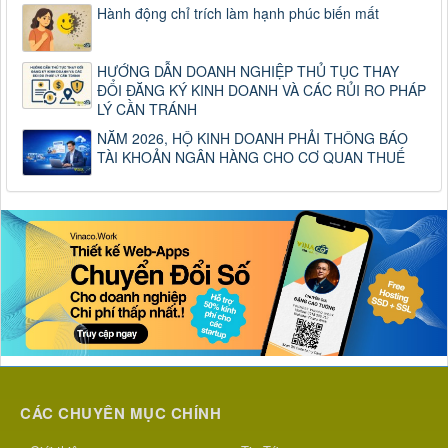
Hành động chỉ trích làm hạnh phúc biến mất
HƯỚNG DẪN DOANH NGHIỆP THỦ TỤC THAY
ĐỔI ĐĂNG KÝ KINH DOANH VÀ CÁC RỦI RO PHÁP
LÝ CẦN TRÁNH
NĂM 2026, HỘ KINH DOANH PHẢI THÔNG BÁO
TÀI KHOẢN NGÂN HÀNG CHO CƠ QUAN THUẾ
CÁC CHUYÊN MỤC CHÍNH