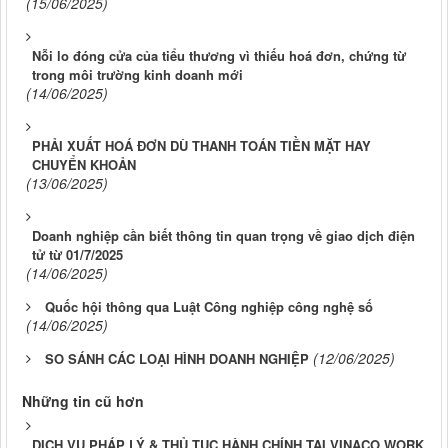
(15/06/2025)
Nỗi lo đóng cửa của tiểu thương vì thiếu hoá đơn, chứng từ
trong môi trường kinh doanh mới
(14/06/2025)
PHẢI XUẤT HOÁ ĐƠN DÙ THANH TOÁN TIỀN MẶT HAY
CHUYỂN KHOẢN
(13/06/2025)
Doanh nghiệp cần biết thông tin quan trọng về giao dịch điện
tử từ 01/7/2025
(14/06/2025)
Quốc hội thông qua Luật Công nghiệp công nghệ số
(14/06/2025)
(12/06/2025)
SO SÁNH CÁC LOẠI HÌNH DOANH NGHIỆP
Những tin cũ hơn
DỊCH VỤ PHÁP LÝ & THỦ TỤC HÀNH CHÍNH TẠI VINACO.WORK