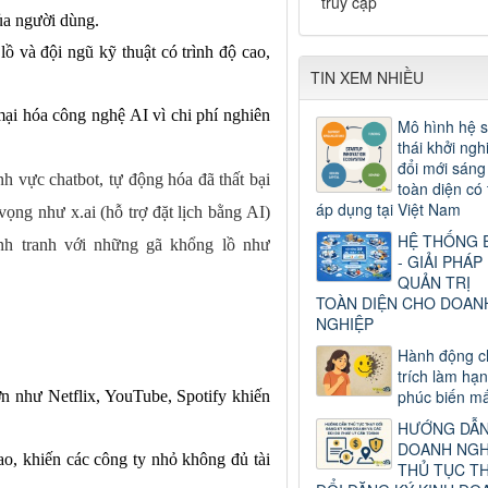
truy cập
ủa người dùng.
ội ngũ kỹ thuật có trình độ cao,
TIN XEM NHIỀU
ại hóa công nghệ AI vì chi phí nghiên
Mô hình hệ s
thái khởi ngh
đổi mới sáng
h vực chatbot, tự động hóa đã thất bại
toàn diện có 
áp dụng tại Việt Nam
ọng như x.ai (hỗ trợ đặt lịch bằng AI)
HỆ THỐNG 
nh tranh với những gã khổng lồ như
- GIẢI PHÁP
QUẢN TRỊ
TOÀN DIỆN CHO DOAN
NGHIỆP
Hành động c
trích làm hạ
phúc biến mấ
ớn như Netflix, YouTube, Spotify khiến
HƯỚNG DẪ
DOANH NGH
o, khiến các công ty nhỏ không đủ tài
THỦ TỤC T