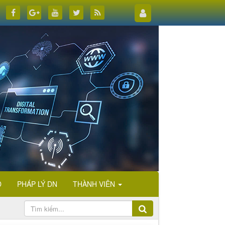
D
PHÁP LÝ DN
THÀNH VIÊN