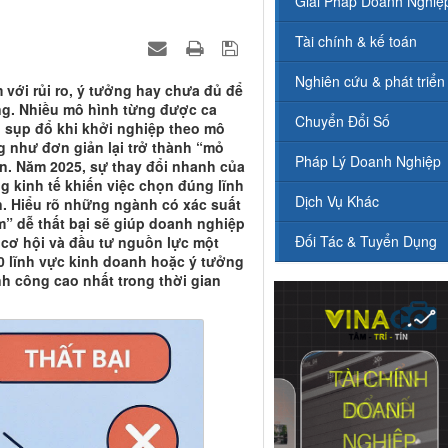
Giải Pháp Doanh Nghiệ
Tài chính & kế toán
Nghiên cứu & phát triển
 với rủi ro, ý tưởng hay chưa đủ để
g. Nhiều mô hình từng được ca
Chuyển Đổi Số
g sụp đổ khi khởi nghiệp theo mô
g như đơn giản lại trở thành “mỏ
Pháp Lý Doanh Nghiệp
n. Năm 2025, sự thay đổi nhanh của
g kinh tế khiến việc chọn đúng lĩnh
Dịch Vụ Khác
n. Hiểu rõ những ngành có xác suất
” dễ thất bại sẽ giúp doanh nghiệp
Đối Tác & Tuyển Dụng
u cơ hội và đầu tư nguồn lực một
0 lĩnh vực kinh doanh hoặc ý tưởng
ành công cao nhất trong thời gian