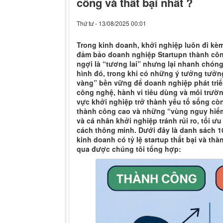
công và thất bại nhất ?
Thứ tư - 13/08/2025 00:01
Trong kinh doanh, khởi nghiệp luôn đi kèm
đảm bảo doanh nghiệp Startupn thành côn
ngợi là “tương lai” nhưng lại nhanh chón
hình đó, trong khi có những ý tưởng tưởn
vàng” bền vững để doanh nghiệp phát triể
công nghệ, hành vi tiêu dùng và môi trườn
vực khởi nghiệp trở thành yếu tố sống cò
thành công cao và những “vùng nguy hiểm
và cá nhân khởi nghiệp tránh rủi ro, tối ư
cách thông minh. Dưới đây là danh sách 1
kinh doanh có tỷ lệ startup thất bại và th
qua được chúng tôi tổng hợp: