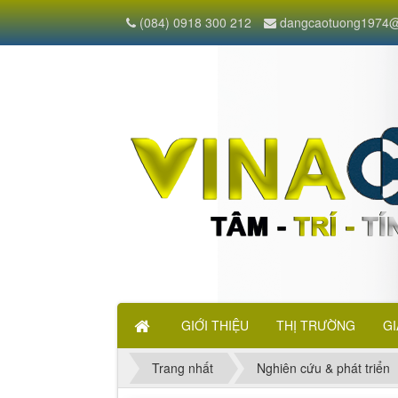
(084) 0918 300 212
dangcaotuong1974@
GIỚI THIỆU
THỊ TRƯỜNG
GI
Trang nhất
Nghiên cứu & phát triển