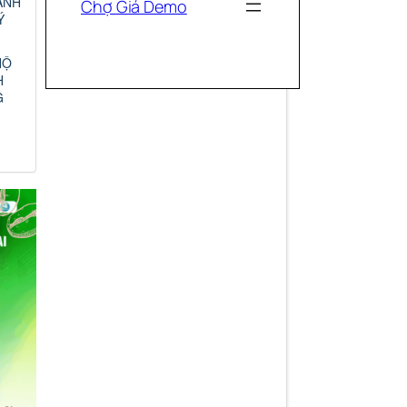
ANH
Ý
HỘ
H
G