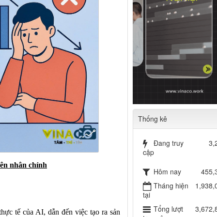
Thống kê
Đang truy
3,
cập
yên nhân chính
Hôm nay
455,
Tháng hiện
1,938,
tại
Tổng lượt
3,672,
hực tế của AI, dẫn đến việc tạo ra sản