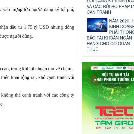
ĐỔI ĐĂNG KÝ KINH DO
VÀ CÁC RỦI RO PHÁP L
 vào lượng lớn người đăng ký trả phí,
CẦN TRÁNH
NĂM 2026, 
KINH DOAN
g nhận đầu tư 1,75 tỷ USD nhưng đóng
PHẢI THÔN
 được người dùng.
BÁO TÀI KHOẢN NGÂN
HÀNG CHO CƠ QUAN
THUẾ
n cao, trong khi lợi nhuận thu về chậm.
riển khai rộng rãi, khó cạnh tranh với
không thể cạnh tranh với các công ty
c.