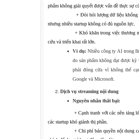
phẩm không giải quyết được vấn đề thực sự c
+ Đòi hỏi lượng dữ liệu khổng lồ và đ
nhưng nhiều startup không có đủ nguồn lực.
+
Khó khăn trong việc thương m
cứu và triển khai rất lớn.
Ví dụ:
Nhiều công ty AI trong lĩn
do sản phẩm không đạt được kỳ v
phải đóng cửa vì không thể cạ
Google và Microsoft.
Dịch vụ streaming nội dung
Nguyên nhân thất bại:
+
Cạnh tranh với các nền tảng l
các startup khó giành thị phần.
+
Chi phí bản quyền nội dung ca