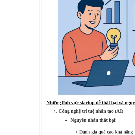
Những lĩnh vực startup dễ thất bại và ngu
Công nghệ trí tuệ nhân tạo (AI)
Nguyên nhân thất bại:
+
Đánh giá quá cao khả năng t