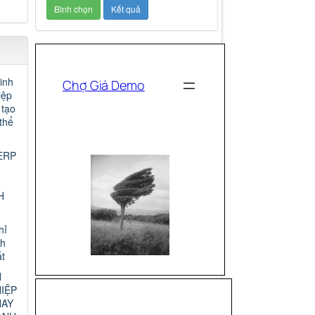
inh
iệp
 tạo
thể
ERP
H
hỉ
nh
t
N
IỆP
HAY