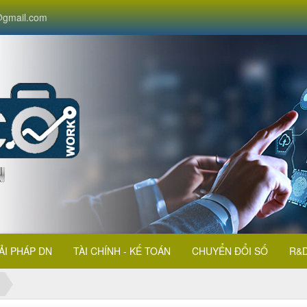
gmail.com
ẢI PHÁP DN
TÀI CHÍNH - KẾ TOÁN
CHUYỂN ĐỔI SỐ
R&