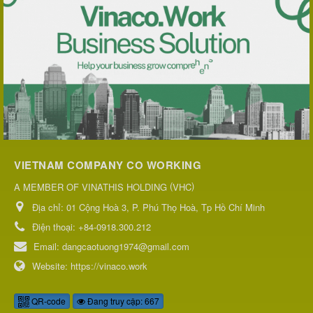
VIETNAM COMPANY CO WORKING
(
)
A MEMBER OF VINATHIS HOLDING
VHC
Địa chỉ:
01 Cộng Hoà 3, P. Phú Thọ Hoà, Tp Hồ Chí Minh
Điện thoại:
+84-0918.300.212
Email:
dangcaotuong1974@gmail.com
Website:
https://vinaco.work
QR-code
Đang truy cập: 667