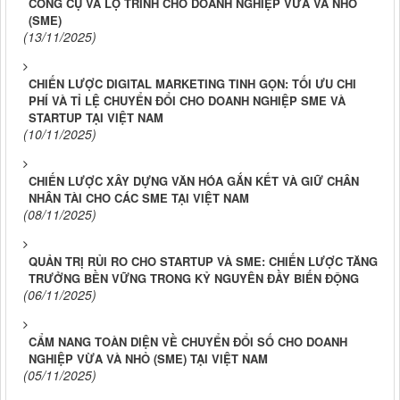
CÔNG CỤ VÀ LỘ TRÌNH CHO DOANH NGHIỆP VỪA VÀ NHỎ
(SME)
(13/11/2025)
CHIẾN LƯỢC DIGITAL MARKETING TINH GỌN: TỐI ƯU CHI
PHÍ VÀ TỈ LỆ CHUYỂN ĐỔI CHO DOANH NGHIỆP SME VÀ
STARTUP TẠI VIỆT NAM
(10/11/2025)
CHIẾN LƯỢC XÂY DỰNG VĂN HÓA GẮN KẾT VÀ GIỮ CHÂN
NHÂN TÀI CHO CÁC SME TẠI VIỆT NAM
(08/11/2025)
QUẢN TRỊ RỦI RO CHO STARTUP VÀ SME: CHIẾN LƯỢC TĂNG
TRƯỞNG BỀN VỮNG TRONG KỶ NGUYÊN ĐẦY BIẾN ĐỘNG
(06/11/2025)
CẨM NANG TOÀN DIỆN VỀ CHUYỂN ĐỔI SỐ CHO DOANH
NGHIỆP VỪA VÀ NHỎ (SME) TẠI VIỆT NAM
(05/11/2025)