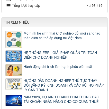
Tổng lượt truy cập
4,193,419
TIN XEM NHIỀU
Mô hình hệ sinh thái khởi nghiệp đổi mới sáng tạo
toàn diện có thể áp dụng tại Việt Nam
HỆ THỐNG ERP - GIẢI PHÁP QUẢN TRỊ TOÀN
DIỆN CHO DOANH NGHIỆP
Hành động chỉ trích làm hạnh phúc biến mất
HƯỚNG DẪN DOANH NGHIỆP THỦ TỤC THAY
ĐỔI ĐĂNG KÝ KINH DOANH VÀ CÁC RỦI RO PHÁP
LÝ CẦN TRÁNH
NĂM 2026, HỘ KINH DOANH PHẢI THÔNG BÁO
TÀI KHOẢN NGÂN HÀNG CHO CƠ QUAN THUẾ