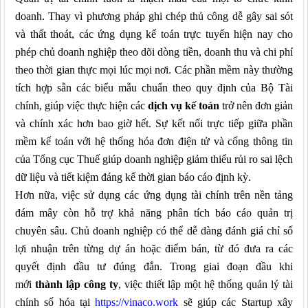
doanh. Thay vì phương pháp ghi chép thủ công dễ gây sai sót
và thất thoát, các ứng dụng kế toán trực tuyến hiện nay cho
phép chủ doanh nghiệp theo dõi dòng tiền, doanh thu và chi phí
theo thời gian thực mọi lúc mọi nơi. Các phần mềm này thường
tích hợp sẵn các biểu mẫu chuẩn theo quy định của Bộ Tài
chính, giúp việc thực hiện các
dịch vụ kế toán
trở nên đơn giản
và chính xác hơn bao giờ hết. Sự kết nối trực tiếp giữa phần
mềm kế toán với hệ thống hóa đơn điện tử và cổng thông tin
của Tổng cục Thuế giúp doanh nghiệp giảm thiểu rủi ro sai lệch
dữ liệu và tiết kiệm đáng kể thời gian báo cáo định kỳ.
Hơn nữa, việc sử dụng các ứng dụng tài chính trên nền tảng
đám mây còn hỗ trợ khả năng phân tích báo cáo quản trị
chuyên sâu. Chủ doanh nghiệp có thể dễ dàng đánh giá chỉ số
lợi nhuận trên từng dự án hoặc điểm bán, từ đó đưa ra các
quyết định đầu tư đúng đắn. Trong giai đoạn đầu khi
mới
thành lập công ty
, việc thiết lập một hệ thống quản lý tài
chính số hóa tại
https://vinaco.work
sẽ giúp các Startup xây