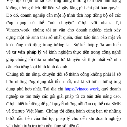
Việc lựa chọn rời rạc các ứng dụng thường dẫn đến tình trạng
không tương thích dữ liệu và gây lãng phí chi phí bản quyền.
Do đó, doanh nghiệp cần một lộ trình tích hợp đồng bộ để các
ứng dụng có thể "nói chuyện" được với nhau. Tại
Vinaco.work, chúng tôi tư vấn cho doanh nghiệp cách xây
dựng một hệ sinh thái số nhất quán, đảm bảo tính bảo mật và
khả năng mở rộng trong tương lai. Sự kết hợp giữa am hiểu
về
tư vấn pháp lý
và kinh nghiệm thực tiễn trong công nghệ
giúp chúng tôi đưa ra những lời khuyên sát thực nhất với nhu
cầu của từng loại hình kinh doanh.
Chúng tôi tin rằng, chuyển đổi số thành công không phải là sở
hữu những ứng dụng đắt tiền nhất, mà là sở hữu những ứng
dụng phù hợp nhất. Tại địa chỉ
https://vinaco.work
, quý doanh
nghiệp sẽ tìm thấy các gói giải pháp từ cơ bản đến nâng cao,
được thiết kế riêng để giải quyết những nỗi đau cụ thể của SME
và Startup Việt Nam. Chúng tôi đồng hành cùng bạn từ những
bước đầu tiên của thủ tục pháp lý cho đến khi doanh nghiệp
vận hành trơn tru trên nền tảng số hiện đại.