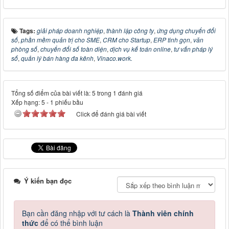
Tags:
giải pháp doanh nghiệp
,
thành lập công ty
,
ứng dụng chuyển đổi
số
,
phần mềm quản trị cho SME
,
CRM cho Startup
,
ERP tinh gọn
,
văn
phòng số
,
chuyển đổi số toàn diện
,
dịch vụ kế toán online
,
tư vấn pháp lý
số
,
quản lý bán hàng đa kênh
,
Vinaco.work.
Tổng số điểm của bài viết là: 5 trong 1 đánh giá
Xếp hạng:
5
-
1
phiếu bầu
Click để đánh giá bài viết
Ý kiến bạn đọc
Bạn cần đăng nhập với tư cách là
Thành viên chính
thức
để có thể bình luận