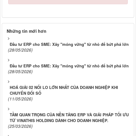
Những tin mới hơn
Đầu tư ERP cho SME: Xây "móng vững" từ nhỏ để bứt phá lớn
(28/05/2026)
Đầu tư ERP cho SME: Xây "móng vững" từ nhỏ để bứt phá lớn
(28/05/2026)
HOÁ GIẢI 02 NỔI LO LỚN NHẤT CỦA DOANH NGHIỆP KHI
CHUYỂN ĐỔI SỐ
(11/05/2026)
TẦM QUAN TRỌNG CỦA NỀN TẢNG ERP VÀ GIẢI PHÁP TỐI ƯU
TỪ VINATHIS HOLDING DÀNH CHO DOANH NGHIỆP.
(25/03/2026)