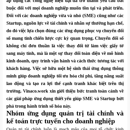
áp dụng các công nghệ hiện đại đã trở thành yêu cầu bắt
buộc đối với mọi doanh nghiệp muốn tồn tại và phát triển.
Đối với các doanh nghiệp vừa và nhỏ (SME) cũng như các
Startup, nguồn lực về tài chính và nhân sự thường hạn chế,
do đó việc lựa chọn đúng các ứng dụng phục vụ chuyển đổi
số mang tính chiến lược cực kỳ quan trọng. Chuyển đổi số
không chỉ đơn thuần là việc thay đổi từ làm việc giấy tờ
sang máy tính, mà là một sự thay đổi toàn diện về mô hình
kinh doanh, quy trình vận hành và cách thức tương tác với
khách hàng. Việc sở hữu một hệ sinh thái ứng dụng thông
minh giúp doanh nghiệp tối ưu hóa chi phí, tăng năng suất
lao động và tạo ra lợi thế cạnh tranh khác biệt trên thị
trường. Vinaco.work xin giới thiệu bức tranh toàn cảnh về
các giải pháp ứng dụng thiết yếu giúp SME và Startup bứt
phá trong hành trình số hóa này.
Nhóm ứng dụng quản trị tài chính và
kế toán trực tuyến cho doanh nghiệp
Quản trị tài chính luôn là mạch máu của mọi tổ chức kinh