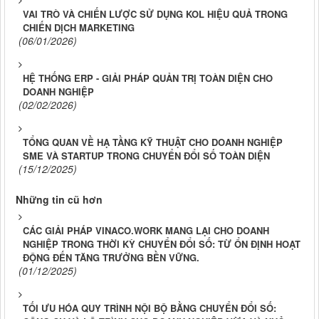
VAI TRÒ VÀ CHIẾN LƯỢC SỬ DỤNG KOL HIỆU QUẢ TRONG
CHIẾN DỊCH MARKETING
(06/01/2026)
HỆ THỐNG ERP - GIẢI PHÁP QUẢN TRỊ TOÀN DIỆN CHO
DOANH NGHIỆP
(02/02/2026)
TỔNG QUAN VỀ HẠ TẦNG KỸ THUẬT CHO DOANH NGHIỆP
SME VÀ STARTUP TRONG CHUYỂN ĐỔI SỐ TOÀN DIỆN
(15/12/2025)
Những tin cũ hơn
CÁC GIẢI PHÁP VINACO.WORK MANG LẠI CHO DOANH
NGHIỆP TRONG THỜI KỲ CHUYỂN ĐỔI SỐ: TỪ ỔN ĐỊNH HOẠT
ĐỘNG ĐẾN TĂNG TRƯỞNG BỀN VỮNG.
(01/12/2025)
TỐI ƯU HÓA QUY TRÌNH NỘI BỘ BẰNG CHUYỂN ĐỔI SỐ: