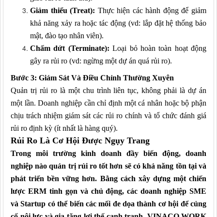
Giảm thiểu (Treat):
Thực hiện các hành động để giảm
khả năng xảy ra hoặc tác động (vd: lắp đặt hệ thống bảo
mật, đào tạo nhân viên).
Chấm dứt (Terminate):
Loại bỏ hoàn toàn hoạt động
gây ra rủi ro (vd: ngừng một dự án quá rủi ro).
Bước 3: Giám Sát Và Điều Chỉnh Thường Xuyên
Quản trị rủi ro là một chu trình liên tục, không phải là dự án
một lần. Doanh nghiệp cần chỉ định một cá nhân hoặc bộ phận
chịu trách nhiệm giám sát các rủi ro chính và tổ chức đánh giá
rủi ro định kỳ (ít nhất là hàng quý).
Rủi Ro Là Cơ Hội Được Ngụy Trang
Trong môi trường kinh doanh đầy biến động, doanh
nghiệp nào quản trị rủi ro tốt hơn sẽ có khả năng tồn tại và
phát triển bền vững hơn. Bằng cách xây dựng một chiến
lược ERM tinh gọn và chủ động, các
doanh nghiệp
SME
và Startup có thể biến các mối đe dọa thành cơ hội để củng
cố nội lực và gia tăng lợi thế cạnh tranh. VINACO.WORK