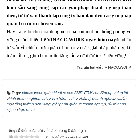
luôn sẵn sàng cung cấp các giải pháp doanh nghiệp toàn
diện, từ tư vấn thành lập công ty ban đầu đến các giải pháp
quản trị rủi ro chuyên sâu.
Hãy trang bị cho doanh nghiệp của bạn một hệ thống phòng vệ
vững chắc!
Liên hệ VINACO.WORK ngay hôm nay
để nhận
tư vấn về chiến lược quản trị rủi ro và các giải pháp pháp lý, kế
toán tối ưu, giúp bạn tự tin tăng tốc và đạt được sự bền vững!
Tác giả bài viết:
VINACO.WORK
Tags:
vinaco.work
,
quản trị rủi ro cho SME
,
ERM cho Startup
,
rủi ro tài
chính doanh nghiệp
,
rủi ro vận hành
,
rủi ro pháp lý doanh nghiệp
,
chiến
lược tăng trưởng bền vững
,
giải pháp quản trị doanh nghiệp
,
rủi ro nhân
sự
,
ma trận rủi ro
Tổng số điểm của bài viết là: 0 trong 0 đánh giá
Click để đánh giá bài viết