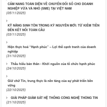
CẨM NANG TOÀN DIỆN VỀ CHUYỂN ĐỔI SỐ CHO DOANH
NGHIỆP VỪA VÀ NHỎ (SME) TẠI VIỆT NAM
(05/11/2025)
KỸ NĂNG SINH TỒN TRONG KỶ NGUYÊN MỚI: TỪ KIẾM TIỀN
ĐẾN KẾT NỐI TOÀN CẦU
(03/11/2025)
Hiện thực hoá “Hạnh phúc” – Lợi thế cạnh tranh của doanh
nghiệp
(31/10/2025)
Thấu hiểu bản thân - Khởi nguồn của tổ chức hạnh phúc
(24/10/2025)
Giữ chữ Tín, trung thực là nền tảng của sự phát triển bền
vững
(22/10/2025)
GIẢI PHÁP GIÁM SÁT HỆ THỐNG CÔNG NGHỆ THÔNG TIN
(21/10/2025)