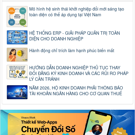
Mô hình hệ sinh thái khởi nghiệp đổi mới sáng tạo
toàn diện có thể áp dụng tại Việt Nam
HỆ THỐNG ERP - GIẢI PHÁP QUẢN TRỊ TOÀN
DIỆN CHO DOANH NGHIỆP
Hành động chỉ trích làm hạnh phúc biến mất
HƯỚNG DẪN DOANH NGHIỆP THỦ TỤC THAY
ĐỔI ĐĂNG KÝ KINH DOANH VÀ CÁC RỦI RO PHÁP
LÝ CẦN TRÁNH
NĂM 2026, HỘ KINH DOANH PHẢI THÔNG BÁO
TÀI KHOẢN NGÂN HÀNG CHO CƠ QUAN THUẾ