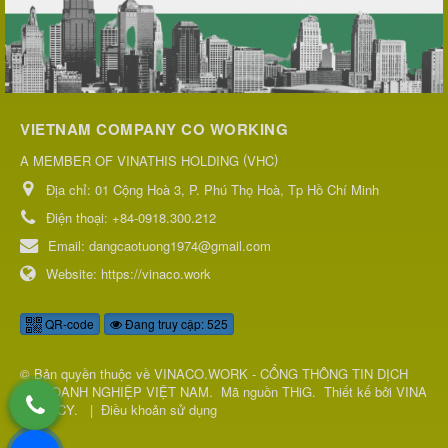
VIETNAM COMPANY CO WORKING
(
)
A MEMBER OF VINATHIS HOLDING
VHC
Địa chỉ:
01 Cộng Hoà 3, P. Phú Thọ Hoà, Tp Hồ Chí Minh
Điện thoại:
+84-0918.300.212
Email:
dangcaotuong1974@gmail.com
Website:
https://vinaco.work
QR-code
Đang truy cập: 525
© Bản quyền thuộc về
VINACO.WORK - CỔNG THÔNG TIN DỊCH
VỤ DOANH NGHIỆP VIỆT NAM
.
Mã nguồn
THiG
.
Thiết kế bởi
VINA
AGENCY
.
|
Điều khoản sử dụng