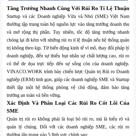
Tăng Trưởng Nhanh Cùng Với Rủi Ro Tỉ Lệ Thuận
Startup và các Doanh nghiệp Vừa và Nhỏ (SME) Việt Nam
thường tập trung toàn bộ nguồn lực vào tăng trưởng doanh thu
và mở rộng thị phần. Tuy nhiên, tốc độ tăng trưởng nhanh
chóng lại đi kèm với những rủi ro tỉ lệ thuận nếu hệ thống quản
trị không theo kịp. Từ biến động kinh tế vĩ mô, thay đổi pháp lý
doanh nghiệp, đến sự thiếu hụt nhân sự chất lượng cao, rủi ro
có thể đe dọa trực tiếp đến sự sống còn của doanh nghiệp.
VINACO.WORK trình bày chiến lược Quản trị Rủi ro Doanh
nghiệp (ERM) tinh gọn, giúp các doanh nghiệp SME và Startup
thiết lập một hệ thống phòng vệ chủ động, đảm bảo tăng
trưởng an toàn và bền vững.
Xác Định Và Phân Loại Các Rủi Ro Cốt Lõi Của
SME
Quản trị rủi ro không phải là loại bỏ rủi ro, mà là hiểu rõ và
quản lý chúng. Đối với các
doanh nghiệp
SME, các rủi ro
thường tập trung vào 5 lĩnh vực chính sau: