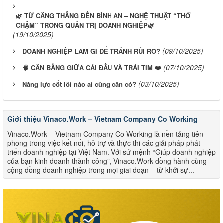
🌿 TỪ CĂNG THẲNG ĐẾN BÌNH AN – NGHỆ THUẬT “THỞ
CHẬM” TRONG QUẢN TRỊ DOANH NGHIỆP🌿
(19/10/2025)
(09/10/2025)
DOANH NGHIỆP LÀM GÌ ĐỂ TRÁNH RỦI RO?
(07/10/2025)
🧠 CÂN BẰNG GIỮA CÁI ĐẦU VÀ TRÁI TIM ❤️
(03/10/2025)
Năng lực cốt lõi nào ai cũng cần có?
Giới thiệu Vinaco.Work – Vietnam Company Co Working
Vinaco.Work – Vietnam Company Co Working là nền tảng tiên
phong trong việc kết nối, hỗ trợ và thực thi các giải pháp phát
triển doanh nghiệp tại Việt Nam. Với sứ mệnh “Giúp doanh nghiệp
của bạn kinh doanh thành công”, Vinaco.Work đồng hành cùng
cộng đồng doanh nghiệp trong mọi giai đoạn – từ khởi sự...