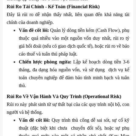
Rủi Ro Tài Chính - Kế Toán (Financial Risk)
Đây là rủi ro dễ nhận thấy nhất, liên quan đến khả năng tài
chính của doanh nghiệp.
Vấn đề cốt lõi:
Quản lý dòng tiền kém (Cash Flow), phụ
thuộc quá nhiều vào một nguồn vốn duy nhất, rủi ro tỷ
giá hối đoái (nếu có giao dịch quốc tế), hoặc rủi ro về báo
cáo thuế và tuân thủ pháp luật.
Chiến lược phòng ngừa:
Lập kế hoạch dòng tiền 3-6
tháng, đa dạng hóa nguồn vốn, và sử dụng dịch vụ kế
toán chuyên nghiệp để đảm bảo tính minh bạch và tuân
thủ.
Rủi Ro Về Vận Hành Và Quy Trình (Operational Risk)
Rủi ro này phát sinh từ sự thất bại của các quy trình nội bộ, con
người và hệ thống.
Vấn đề cốt lõi:
Quy trình thủ công dễ sai sót, sự cố kỹ
thuật (đặc biệt khi chưa chuyển đổi số), hoặc sự phụ
thuộc quá mức vào một cá nhân chủ chốt (Key Man