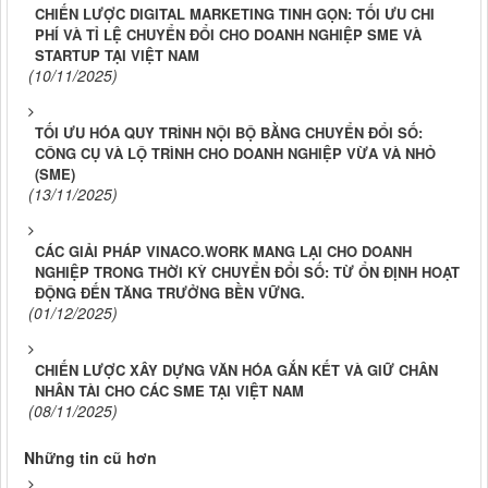
CHIẾN LƯỢC DIGITAL MARKETING TINH GỌN: TỐI ƯU CHI
PHÍ VÀ TỈ LỆ CHUYỂN ĐỔI CHO DOANH NGHIỆP SME VÀ
STARTUP TẠI VIỆT NAM
(10/11/2025)
TỐI ƯU HÓA QUY TRÌNH NỘI BỘ BẰNG CHUYỂN ĐỔI SỐ:
CÔNG CỤ VÀ LỘ TRÌNH CHO DOANH NGHIỆP VỪA VÀ NHỎ
(SME)
(13/11/2025)
CÁC GIẢI PHÁP VINACO.WORK MANG LẠI CHO DOANH
NGHIỆP TRONG THỜI KỲ CHUYỂN ĐỔI SỐ: TỪ ỔN ĐỊNH HOẠT
ĐỘNG ĐẾN TĂNG TRƯỞNG BỀN VỮNG.
(01/12/2025)
CHIẾN LƯỢC XÂY DỰNG VĂN HÓA GẮN KẾT VÀ GIỮ CHÂN
NHÂN TÀI CHO CÁC SME TẠI VIỆT NAM
(08/11/2025)
Những tin cũ hơn