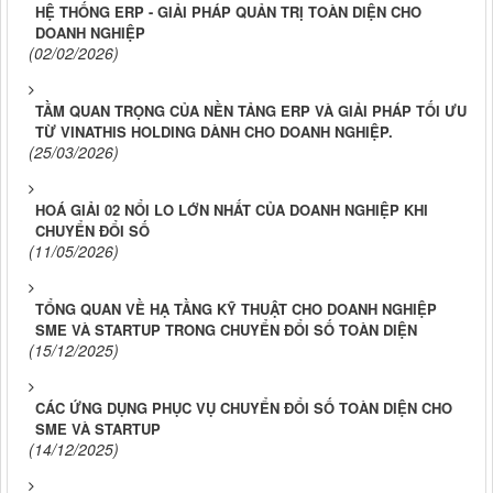
HỆ THỐNG ERP - GIẢI PHÁP QUẢN TRỊ TOÀN DIỆN CHO
DOANH NGHIỆP
(02/02/2026)
TẦM QUAN TRỌNG CỦA NỀN TẢNG ERP VÀ GIẢI PHÁP TỐI ƯU
TỪ VINATHIS HOLDING DÀNH CHO DOANH NGHIỆP.
(25/03/2026)
HOÁ GIẢI 02 NỔI LO LỚN NHẤT CỦA DOANH NGHIỆP KHI
CHUYỂN ĐỔI SỐ
(11/05/2026)
TỔNG QUAN VỀ HẠ TẦNG KỸ THUẬT CHO DOANH NGHIỆP
SME VÀ STARTUP TRONG CHUYỂN ĐỔI SỐ TOÀN DIỆN
(15/12/2025)
CÁC ỨNG DỤNG PHỤC VỤ CHUYỂN ĐỔI SỐ TOÀN DIỆN CHO
SME VÀ STARTUP
(14/12/2025)