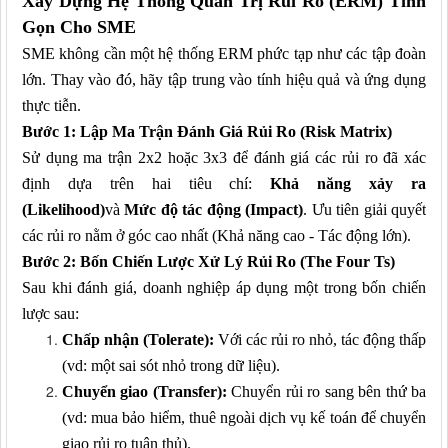
Xây Dựng Hệ Thống Quản Trị Rủi Ro (ERM) Tinh
Gọn Cho SME
SME không cần một hệ thống ERM phức tạp như các tập đoàn
lớn. Thay vào đó, hãy tập trung vào tính hiệu quả và ứng dụng
thực tiễn.
Bước 1: Lập Ma Trận Đánh Giá Rủi Ro (Risk Matrix)
Sử dụng ma trận 2x2 hoặc 3x3 để đánh giá các rủi ro đã xác
định dựa trên hai tiêu chí:
Khả năng xảy ra
(Likelihood)
và
Mức độ tác động (Impact)
. Ưu tiên giải quyết
các rủi ro nằm ở góc cao nhất (Khả năng cao - Tác động lớn).
Bước 2: Bốn Chiến Lược Xử Lý Rủi Ro (The Four Ts)
Sau khi đánh giá, doanh nghiệp áp dụng một trong bốn chiến
lược sau:
Chấp nhận (Tolerate):
Với các rủi ro nhỏ, tác động thấp
(vd: một sai sót nhỏ trong dữ liệu).
Chuyển giao (Transfer):
Chuyển rủi ro sang bên thứ ba
(vd: mua bảo hiểm, thuê ngoài dịch vụ kế toán để chuyển
giao rủi ro tuân thủ).