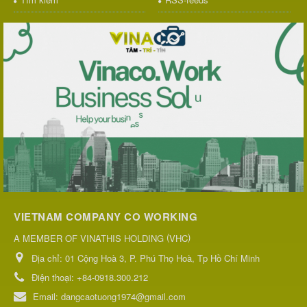
VIETNAM COMPANY CO WORKING
(
)
A MEMBER OF VINATHIS HOLDING
VHC
Địa chỉ:
01 Cộng Hoà 3, P. Phú Thọ Hoà, Tp Hồ Chí Minh
Điện thoại:
+84-0918.300.212
Email:
dangcaotuong1974@gmail.com