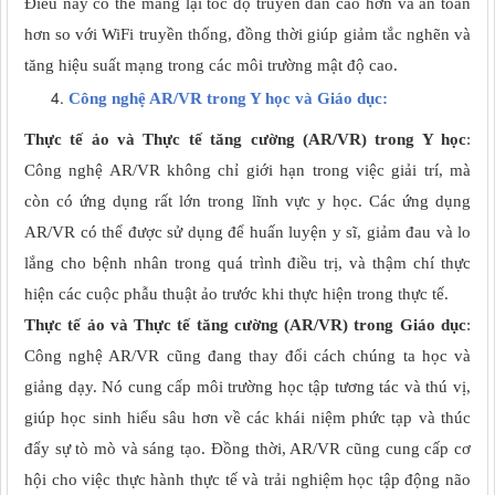
Điều này có thể mang lại tốc độ truyền dẫn cao hơn và an toàn
hơn so với WiFi truyền thống, đồng thời giúp giảm tắc nghẽn và
tăng hiệu suất mạng trong các môi trường mật độ cao.
Công nghệ AR/VR trong Y học và Giáo dục:
Thực tế ảo và Thực tế tăng cường (AR/VR) trong Y học
:
Công nghệ AR/VR không chỉ giới hạn trong việc giải trí, mà
còn có ứng dụng rất lớn trong lĩnh vực y học. Các ứng dụng
AR/VR có thể được sử dụng để huấn luyện y sĩ, giảm đau và lo
lắng cho bệnh nhân trong quá trình điều trị, và thậm chí thực
hiện các cuộc phẫu thuật ảo trước khi thực hiện trong thực tế.
Thực tế ảo và Thực tế tăng cường (AR/VR) trong Giáo dục
:
Công nghệ AR/VR cũng đang thay đổi cách chúng ta học và
giảng dạy. Nó cung cấp môi trường học tập tương tác và thú vị,
giúp học sinh hiểu sâu hơn về các khái niệm phức tạp và thúc
đẩy sự tò mò và sáng tạo. Đồng thời, AR/VR cũng cung cấp cơ
hội cho việc thực hành thực tế và trải nghiệm học tập động não