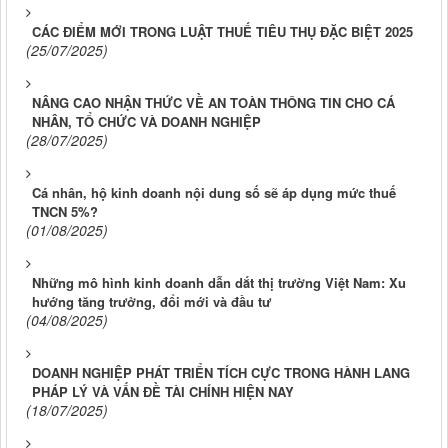
CÁC ĐIỂM MỚI TRONG LUẬT THUẾ TIÊU THỤ ĐẶC BIỆT 2025
(25/07/2025)
NÂNG CAO NHẬN THỨC VỀ AN TOÀN THÔNG TIN CHO CÁ
NHÂN, TỔ CHỨC VÀ DOANH NGHIỆP
(28/07/2025)
Cá nhân, hộ kinh doanh nội dung số sẽ áp dụng mức thuế
TNCN 5%?
(01/08/2025)
Những mô hình kinh doanh dẫn dắt thị trường Việt Nam: Xu
hướng tăng trưởng, đổi mới và đầu tư
(04/08/2025)
DOANH NGHIỆP PHÁT TRIỂN TÍCH CỰC TRONG HÀNH LANG
PHÁP LÝ VÀ VẤN ĐỀ TÀI CHÍNH HIỆN NAY
(18/07/2025)