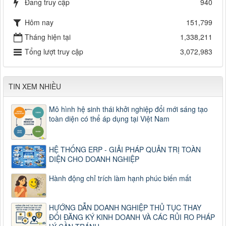
Đang truy cập
940
Hôm nay
151,799
Tháng hiện tại
1,338,211
Tổng lượt truy cập
3,072,983
TIN XEM NHIỀU
Mô hình hệ sinh thái khởi nghiệp đổi mới sáng tạo
toàn diện có thể áp dụng tại Việt Nam
HỆ THỐNG ERP - GIẢI PHÁP QUẢN TRỊ TOÀN
DIỆN CHO DOANH NGHIỆP
Hành động chỉ trích làm hạnh phúc biến mất
HƯỚNG DẪN DOANH NGHIỆP THỦ TỤC THAY
ĐỔI ĐĂNG KÝ KINH DOANH VÀ CÁC RỦI RO PHÁP