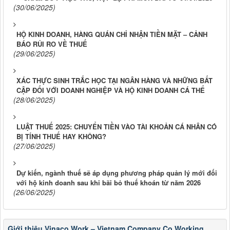
(30/06/2025)
HỘ KINH DOANH, HÀNG QUÁN CHỈ NHẬN TIỀN MẶT – CẢNH
BÁO RỦI RO VỀ THUẾ
(29/06/2025)
XÁC THỰC SINH TRẮC HỌC TẠI NGÂN HÀNG VÀ NHỮNG BẤT
CẬP ĐỐI VỚI DOANH NGHIỆP VÀ HỘ KINH DOANH CÁ THỂ
(28/06/2025)
LUẬT THUẾ 2025: CHUYỂN TIỀN VÀO TÀI KHOẢN CÁ NHÂN CÓ
BỊ TÍNH THUẾ HAY KHÔNG?
(27/06/2025)
Dự kiến, ngành thuế sẽ áp dụng phương pháp quản lý mới đối
với hộ kinh doanh sau khi bãi bỏ thuế khoán từ năm 2026
(26/06/2025)
Giới thiệu Vinaco.Work – Vietnam Company Co Working