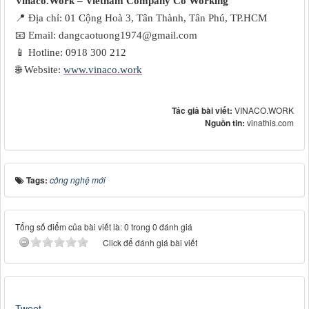
Vinaco.Work – Vietnam Company Co Working
📍
Địa chỉ: 01 Cộng Hoà 3, Tân Thành, Tân Phú, TP.HCM
📧
Email: dangcaotuong1974@gmail.com
📱
Hotline: 0918 300 212
🌐
Website:
www.vinaco.work
Tác giả bài viết:
VINACO.WORK
Nguồn tin:
vinathis.com
Tags:
công nghệ mới
Tổng số điểm của bài viết là: 0 trong 0 đánh giá
Click để đánh giá bài viết
Tweet