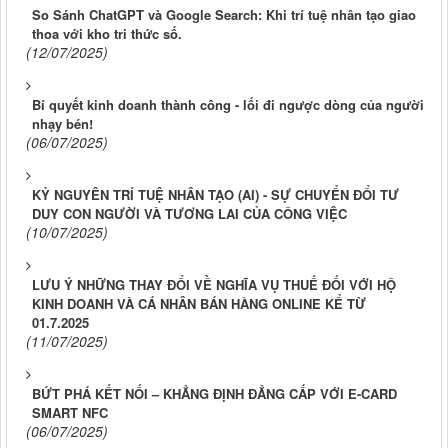
So Sánh ChatGPT và Google Search: Khi trí tuệ nhân tạo giao
thoa với kho tri thức số.
(12/07/2025)
Bí quyết kinh doanh thành công - lối đi ngược dòng của người
nhạy bén!
(06/07/2025)
KỶ NGUYÊN TRÍ TUỆ NHÂN TẠO (AI) - SỰ CHUYỂN ĐỔI TƯ
DUY CON NGƯỜI VÀ TƯƠNG LAI CỦA CÔNG VIỆC
(10/07/2025)
LƯU Ý NHỮNG THAY ĐỔI VỀ NGHĨA VỤ THUẾ ĐỐI VỚI HỘ
KINH DOANH VÀ CÁ NHÂN BÁN HÀNG ONLINE KỂ TỪ
01.7.2025
(11/07/2025)
BỨT PHÁ KẾT NỐI – KHẲNG ĐỊNH ĐẲNG CẤP VỚI E-CARD
SMART NFC
(06/07/2025)