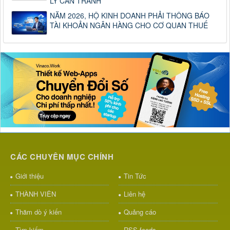
LÝ CẦN TRÁNH
NĂM 2026, HỘ KINH DOANH PHẢI THÔNG BÁO
TÀI KHOẢN NGÂN HÀNG CHO CƠ QUAN THUẾ
CÁC CHUYÊN MỤC CHÍNH
Giới thiệu
Tin Tức
THÀNH VIÊN
Liên hệ
Thăm dò ý kiến
Quảng cáo
Tìm kiếm
RSS-feeds