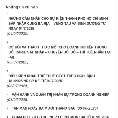
Những tin cũ hơn
NHỮNG CẢM NHẬN CHO SỰ KIỆN THÀNH PHỐ HỒ CHÍ MINH
SÁP NHẬP CÙNG BÀ RỊA – VŨNG TÀU VÀ BÌNH DƯƠNG TỪ
NGÀY 01/7/2025
(04/07/2025)
CƠ HỘI VÀ THÁCH THỨC MỚI CHO DOANH NGHIỆP TRONG
BỐI CẢNH: SÁT NHẬP – CHUYỂN ĐỔI SỐ – TRÍ TUỆ NHÂN TẠO
(AI)
(03/07/2025)
ĐIỀU KIỆN KHẤU TRỪ THUẾ GTGT THEO NGHỊ ĐỊNH
181/2025/NĐ-CP KỂ TỪ 01/7/2025
(03/07/2025)
VẬN HÀNH VÀ QUẢN TRỊ NHÂN SỰ TRONG DOANH NGHIỆP
(01/07/2025)
(30/06/2025)
TẢN MẠN NGÀY BA MƯƠI THÁNG SÁU
CHẤM DỨT VIỆC THU, NỘP LỆ PHÍ MÔN BÀI TỪ 01/01/2026