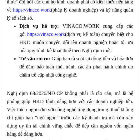
thực" đòi hỏi các chủ hộ kinh doanh phải có kiến thức nền tảng
về
https://vinaco.work
(pháp lý doanh nghiệp) và kỹ năng quản
lý sổ sách số.
Dịch vụ hỗ trợ:
VINACO.WORK cung cấp các
gói
https://vinaco.work
(dịch vụ kế toán) chuyên biệt cho
HKD muốn chuyển đổi lên doanh nghiệp hoặc tối ưu
hóa quy trình kê khai thuế theo Nghị định mới.
Tư vấn rủi ro:
Giúp bạn rà soát lại dòng tiền và hóa đơn
để đảm bảo tuân thủ, tránh các án phạt hành chính do
chậm trễ cập nhật công nghệ.
Nghị định 68/2026/NĐ-CP không phải là rào cản, mà là bệ
phóng giúp HKD bình đẳng hơn với các doanh nghiệp lớn.
Việc thích nghi sớm với công nghệ ứng dụng trong thuế không
chỉ giúp bạn "ngủ ngon" trước các kỳ thanh tra mà còn xây
dựng uy tín tài chính vững chắc để tiếp cận nguồn vốn ngân
hàng dễ dàng hơn.