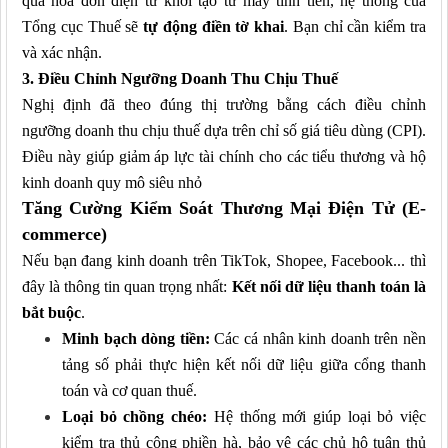
qua hóa đơn điện tử khởi tạo từ máy tính tiền, hệ thống của
Tổng cục Thuế sẽ
tự động điền tờ khai
. Bạn chỉ cần kiểm tra
và xác nhận.
3. Điều Chỉnh Ngưỡng Doanh Thu Chịu Thuế
Nghị định đã
theo đúng
thị trường bằng cách điều chỉnh
ngưỡng doanh thu chịu thuế dựa trên chỉ số giá tiêu dùng (CPI).
Điều này giúp giảm áp lực tài chính cho các tiểu thương và hộ
kinh doanh quy mô siêu nhỏ
Tăng Cường Kiểm Soát Thương Mại Điện Tử (E-
commerce)
Nếu bạn đang kinh doanh trên TikTok, Shopee, Facebook... thì
đây là thông tin quan trọng nhất:
Kết nối dữ liệu thanh toán là
bắt buộc
.
Minh bạch dòng tiền:
Các cá nhân kinh doanh trên nền
tảng số phải thực hiện kết nối dữ liệu giữa cổng thanh
toán và cơ quan thuế.
Loại bỏ chồng chéo:
Hệ thống mới giúp loại bỏ việc
kiểm tra thủ công phiền hà, bảo vệ các chủ hộ tuân thủ