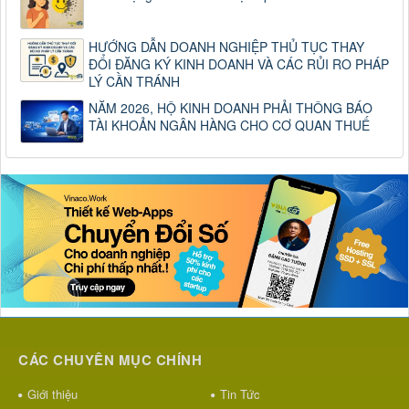
HƯỚNG DẪN DOANH NGHIỆP THỦ TỤC THAY
ĐỔI ĐĂNG KÝ KINH DOANH VÀ CÁC RỦI RO PHÁP
LÝ CẦN TRÁNH
NĂM 2026, HỘ KINH DOANH PHẢI THÔNG BÁO
TÀI KHOẢN NGÂN HÀNG CHO CƠ QUAN THUẾ
CÁC CHUYÊN MỤC CHÍNH
Giới thiệu
Tin Tức