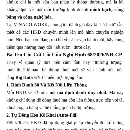
không chỉ là một văn bản pháp lý thông thường, mà là lời
khẳng định về một môi trường kinh doanh
minh bạch, công
bằng và công nghệ hóa
.
Tại VINACO.WORK, chúng tôi đánh giá đây là "cú hích" cần
thiết để các HKD chuyển mình lên mô hình chuyên nghiệp
hơn. Nếu bạn còn đang mơ hồ về cách vận hành mới, hãy cùng
điểm qua những thay đổi "sát sườn" dưới đây.
Ba Trụ Cột Cốt Lõi Của Nghị Định 68/2026/NĐ-CP
Thay vì quản lý dựa trên cảm tính hay "thương lượng"
mức
thuế
khoán, hệ thống thuế mới sẽ vận hành trên nền
tảng
Big Data
với 3 chiến lược trọng tâm:
1. Định Danh Số Và Kết Nối Liên Thông
Mỗi HKD sẽ sở hữu một
mã định danh duy nhất
. Mã này
không chỉ dùng để đóng thuế mà còn liên thông trực tiếp với tài
khoản ngân hàng và hệ thống quản lý thị trường.
2. Tự Động Hóa Kê Khai (Auto-Fill)
Đối với các HKD đã áp dụng giải pháp chuyển đổi số
thông