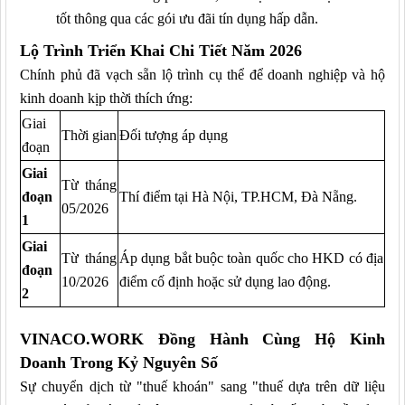
tốt thông qua các gói ưu đãi tín dụng hấp dẫn.
Lộ Trình Triển Khai Chi Tiết Năm 2026
Chính phủ đã vạch sẵn lộ trình cụ thể để doanh nghiệp và hộ
kinh doanh kịp thời thích ứng:
Giai
Thời gian
Đối tượng áp dụng
đoạn
Giai
Từ tháng
đoạn
Thí điểm tại Hà Nội, TP.HCM, Đà Nẵng.
05/2026
1
Giai
Từ tháng
Áp dụng bắt buộc toàn quốc cho HKD có địa
đoạn
10/2026
điểm cố định hoặc sử dụng lao động.
2
VINACO.WORK Đồng Hành Cùng Hộ Kinh
Doanh Trong Kỷ Nguyên Số
Sự chuyển dịch từ "thuế khoán" sang "thuế dựa trên dữ liệu