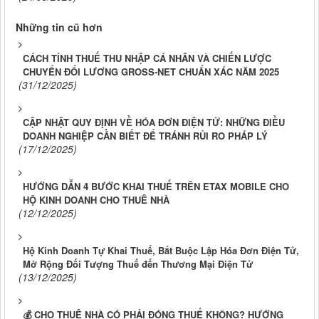
Những tin cũ hơn
CÁCH TÍNH THUẾ THU NHẬP CÁ NHÂN VÀ CHIẾN LƯỢC
CHUYỂN ĐỔI LƯƠNG GROSS-NET CHUẨN XÁC NĂM 2025
(31/12/2025)
CẬP NHẬT QUY ĐỊNH VỀ HÓA ĐƠN ĐIỆN TỬ: NHỮNG ĐIỀU
DOANH NGHIỆP CẦN BIẾT ĐỂ TRÁNH RỦI RO PHÁP LÝ
(17/12/2025)
HƯỚNG DẪN 4 BƯỚC KHAI THUẾ TRÊN ETAX MOBILE CHO
HỘ KINH DOANH CHO THUÊ NHÀ
(12/12/2025)
Hộ Kinh Doanh Tự Khai Thuế, Bắt Buộc Lập Hóa Đơn Điện Tử,
Mở Rộng Đối Tượng Thuế đến Thương Mại Điện Tử
(13/12/2025)
💰 CHO THUÊ NHÀ CÓ PHẢI ĐÓNG THUẾ KHÔNG? HƯỚNG