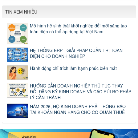
TIN XEM NHIỀU
Mô hình hệ sinh thái khởi nghiệp đổi mới sáng tạo
toàn diện có thể áp dụng tại Việt Nam
HỆ THỐNG ERP - GIẢI PHÁP QUẢN TRỊ TOÀN
DIỆN CHO DOANH NGHIỆP
Hành động chỉ trích làm hạnh phúc biến mất
HƯỚNG DẪN DOANH NGHIỆP THỦ TỤC THAY
ĐỔI ĐĂNG KÝ KINH DOANH VÀ CÁC RỦI RO PHÁP
LÝ CẦN TRÁNH
NĂM 2026, HỘ KINH DOANH PHẢI THÔNG BÁO
TÀI KHOẢN NGÂN HÀNG CHO CƠ QUAN THUẾ