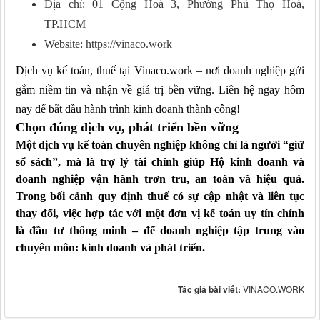
Địa chỉ: 01 Cộng Hoà 3, Phường Phú Thọ Hoà,
TP.HCM
Website: https://vinaco.work
Dịch vụ kế toán, thuế tại Vinaco.work – nơi doanh nghiệp gửi
gắm niềm tin và nhận về giá trị bền vững. Liên hệ ngay hôm
nay để bắt đầu hành trình kinh doanh thành công!
Chọn đúng dịch vụ, phát triển bền vững
Một dịch vụ kế toán chuyên nghiệp không chỉ là người “giữ
sổ sách”, mà là trợ lý tài chính giúp Hộ kinh doanh và
doanh nghiệp vận hành trơn tru, an toàn và hiệu quả.
Trong bối cảnh quy định thuế có
sự cập nhật và
liên tục
thay đổi, việc hợp tác với một đơn vị kế toán uy tín chính
là đầu tư thông minh – để doanh
nghiệp
tập trung vào
chuyên
môn
: kinh doanh và phát triển.
Tác giả bài viết:
VINACO.WORK