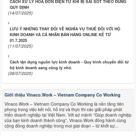
CÁCH XỬ LÝ HOÁ ĐƠN ĐIỆN TỬ KHI BỊ SAI SÓT THEO ĐÚNG
QUY ĐỊNH
(14/07/2025)
LƯU Ý NHỮNG THAY ĐỔI VỀ NGHĨA VỤ THUẾ ĐỐI VỚI HỘ
KINH DOANH VÀ CÁ NHÂN BÁN HÀNG ONLINE KỂ TỪ
01.7.2025
(11/07/2025)
Cách tận dụng nguồn lực kinh doanh - Quy trình chuyển đổi từ
hộ kinh doanh sang công ty nhỏ.
(08/07/2025)
Giới thiệu Vinaco.Work – Vietnam Company Co Working
Vinaco.Work – Vietnam Company Co Working là nền tảng tiên
phong trong việc kết nối, hỗ trợ và thực thi các giải pháp phát
triển doanh nghiệp tại Việt Nam. Với sứ mệnh “Giúp doanh nghiệp
của bạn kinh doanh thành công”, Vinaco.Work đồng hành cùng
cộng đồng doanh nghiệp trong mọi giai đoạn – từ khởi sự...