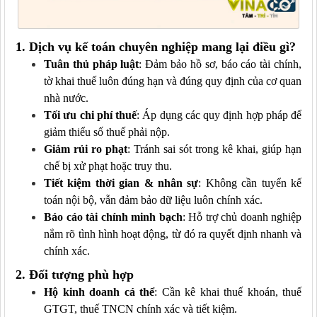
1. Dịch vụ kế toán chuyên nghiệp mang lại điều gì?
Tuân thủ pháp luật
: Đảm bảo hồ sơ, báo cáo tài chính,
tờ khai thuế luôn đúng hạn và đúng quy định của cơ quan
nhà nước.
Tối ưu chi phí thuế
: Áp dụng các quy định hợp pháp để
giảm thiểu số thuế phải nộp.
Giảm rủi ro phạt
: Tránh sai sót trong kê khai, giúp hạn
chế bị xử phạt hoặc truy thu.
Tiết kiệm thời gian & nhân sự
: Không cần tuyển kế
toán nội bộ, vẫn đảm bảo dữ liệu luôn chính xác.
Báo cáo tài chính minh bạch
: Hỗ trợ chủ doanh nghiệp
nắm rõ tình hình hoạt động, từ đó ra quyết định nhanh và
chính xác.
2. Đối tượng phù hợp
Hộ kinh doanh cá thể
: Cần kê khai thuế khoán, thuế
GTGT, thuế TNCN chính xác và tiết kiệm.