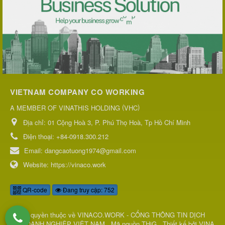
VIETNAM COMPANY CO WORKING
(
)
A MEMBER OF VINATHIS HOLDING
VHC
Địa chỉ:
01 Cộng Hoà 3, P. Phú Thọ Hoà, Tp Hồ Chí Minh
Điện thoại:
+84-0918.300.212
Email:
dangcaotuong1974@gmail.com
Website:
https://vinaco.work
QR-code
Đang truy cập: 752
© Bản quyền thuộc về
VINACO.WORK - CỔNG THÔNG TIN DỊCH
VỤ DOANH NGHIỆP VIỆT NAM
.
Mã nguồn
THiG
.
Thiết kế bởi
VINA