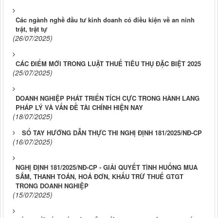
Các ngành nghề đầu tư kinh doanh có điều kiện về an ninh
trật, trật tự
(26/07/2025)
CÁC ĐIỂM MỚI TRONG LUẬT THUẾ TIÊU THỤ ĐẶC BIỆT 2025
(25/07/2025)
DOANH NGHIỆP PHÁT TRIỂN TÍCH CỰC TRONG HÀNH LANG
PHÁP LÝ VÀ VẤN ĐỀ TÀI CHÍNH HIỆN NAY
(18/07/2025)
SỔ TAY HƯỚNG DẪN THỰC THI NGHỊ ĐỊNH 181/2025/NĐ-CP
(16/07/2025)
NGHỊ ĐỊNH 181/2025/NĐ-CP - GIẢI QUYẾT TÌNH HUỐNG MUA
SẮM, THANH TOÁN, HOÁ ĐƠN, KHẤU TRỪ THUẾ GTGT
TRONG DOANH NGHIỆP
(15/07/2025)